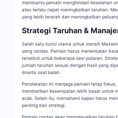
membantu pemain menghindari kesalahan um
atau terlalu cepat meningkatkan taruhan. Men
yang lebih terarah dan meningkatkan pelua
Strategi Taruhan & Manaj
Salah satu kunci utama untuk meraih Maxwi
yang cerdas. Pemain harus menentukan bat
tersebut untuk beberapa sesi putaran. Strat
jumlah taruhan sesuai dengan hasil yang dip
drastis saat kalah.
Pendekatan ini menjaga pemain tetap fokus, 
memberikan kesempatan lebih besar untuk m
acak. Selain itu, memahami kapan harus me
penting dari strategi.
Pemain cerdas akan menyesuaikan taruhan be