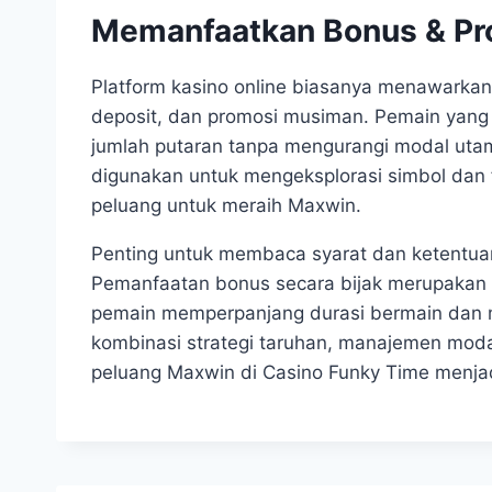
Memanfaatkan Bonus & Pr
Platform kasino online biasanya menawarkan 
deposit, dan promosi musiman. Pemain yan
jumlah putaran tanpa mengurangi modal utama
digunakan untuk mengeksplorasi simbol dan 
peluang untuk meraih Maxwin.
Penting untuk membaca syarat dan ketentua
Pemanfaatan bonus secara bijak merupakan 
pemain memperpanjang durasi bermain dan
kombinasi strategi taruhan, manajemen mod
peluang Maxwin di Casino Funky Time menjadi 