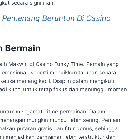
at secara signifikan.
i Pemenang Beruntun Di Casino
m Bermain
aih Maxwin di Casino Funky Time. Pemain yang
emosional, seperti menaikkan taruhan secara
 ketika menang kecil. Disiplin dalam mengikuti
adi kunci untuk tetap fokus dan menunggu momen
 untuk mengamati ritme permainan. Dalam
emenangan mungkin muncul lebih sering. Pemain
lkan putaran gratis dan fitur bonus, sehingga
ni menjadikan permainan lebih terstruktur dan