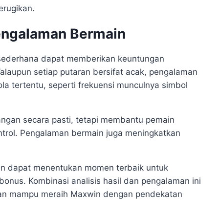
erugikan.
Pengalaman Bermain
 sederhana dapat memberikan keuntungan
alaupun setiap putaran bersifat acak, pengalaman
 tertentu, seperti frekuensi munculnya simbol
angan secara pasti, tetapi membantu pemain
ntrol. Pengalaman bermain juga meningkatkan
ain dapat menentukan momen terbaik untuk
onus. Kombinasi analisis hasil dan pengalaman ini
 dan mampu meraih Maxwin dengan pendekatan