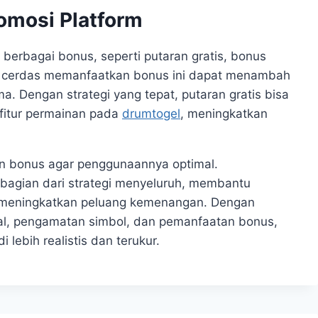
omosi Platform
berbagai bonus, seperti putaran gratis, bonus
g cerdas memanfaatkan bonus ini dapat menambah
. Dengan strategi yang tepat, putaran gratis bisa
fitur permainan pada
drumtogel
, meningkatkan
n bonus agar penggunaannya optimal.
bagian dari strategi menyeluruh, membantu
 meningkatkan peluang kemenangan. Dengan
al, pengamatan simbol, dan pemanfaatan bonus,
lebih realistis dan terukur.