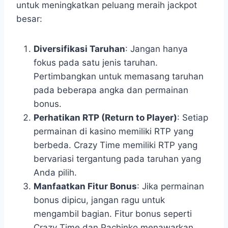
untuk meningkatkan peluang meraih jackpot
besar:
Diversifikasi Taruhan
: Jangan hanya
fokus pada satu jenis taruhan.
Pertimbangkan untuk memasang taruhan
pada beberapa angka dan permainan
bonus.
Perhatikan RTP (Return to Player)
: Setiap
permainan di kasino memiliki RTP yang
berbeda. Crazy Time memiliki RTP yang
bervariasi tergantung pada taruhan yang
Anda pilih.
Manfaatkan Fitur Bonus
: Jika permainan
bonus dipicu, jangan ragu untuk
mengambil bagian. Fitur bonus seperti
Crazy Time dan Pachinko menawarkan