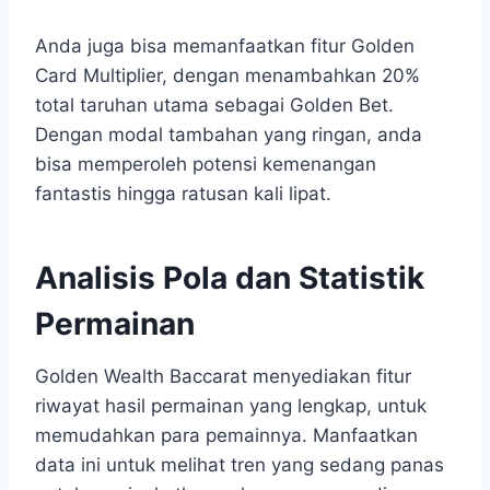
Anda juga bisa memanfaatkan fitur Golden
Card Multiplier, dengan menambahkan 20%
total taruhan utama sebagai Golden Bet.
Dengan modal tambahan yang ringan, anda
bisa memperoleh potensi kemenangan
fantastis hingga ratusan kali lipat.
Analisis Pola dan Statistik
Permainan
Golden Wealth Baccarat menyediakan fitur
riwayat hasil permainan yang lengkap, untuk
memudahkan para pemainnya. Manfaatkan
data ini untuk melihat tren yang sedang panas