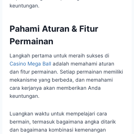
keuntungan.
Pahami Aturan & Fitur
Permainan
Langkah pertama untuk meraih sukses di
Casino Mega Ball
adalah memahami aturan
dan fitur permainan. Setiap permainan memiliki
mekanisme yang berbeda, dan memahami
cara kerjanya akan memberikan Anda
keuntungan.
Luangkan waktu untuk mempelajari cara
bermain, termasuk bagaimana angka ditarik
dan bagaimana kombinasi kemenangan