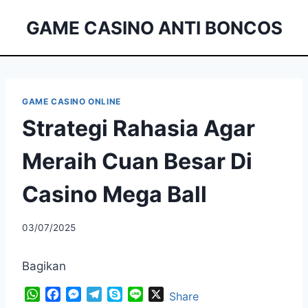
Skip
GAME CASINO ANTI BONCOS
to
content
GAME CASINO ONLINE
Strategi Rahasia Agar
Meraih Cuan Besar Di
Casino Mega Ball
03/07/2025
Bagikan
W
F
M
T
S
L
X
Share