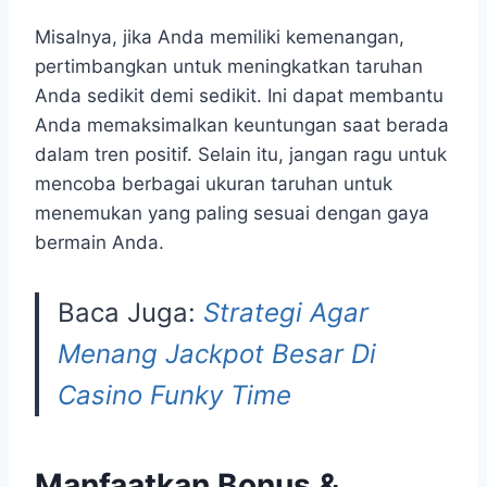
Misalnya, jika Anda memiliki kemenangan,
pertimbangkan untuk meningkatkan taruhan
Anda sedikit demi sedikit. Ini dapat membantu
Anda memaksimalkan keuntungan saat berada
dalam tren positif. Selain itu, jangan ragu untuk
mencoba berbagai ukuran taruhan untuk
menemukan yang paling sesuai dengan gaya
bermain Anda.
Baca Juga:
Strategi Agar
Menang Jackpot Besar Di
Casino Funky Time
Manfaatkan Bonus &