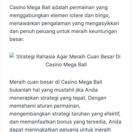
h
a
e
e
k
i
a
c
s
l
y
n
Casino Mega Ball adalah permainan yang
t
e
s
e
p
e
menggabungkan elemen lotere dan bingo,
s
b
e
g
e
menawarkan pengalaman yang mengasyikkan
A
o
n
r
dan penuh peluang untuk meraih keuntungan
p
o
g
a
besar.
p
k
e
m
r
Meraih cuan besar di Casino Mega Ball
bukanlah hal yang mustahil jika Anda
menerapkan strategi yang tepat. Dengan
memahami aturan permainan,
mengembangkan strategi taruhan yang efektif,
dan memanfaatkan bonus yang tersedia, Anda
dapat meningkatkan peluang untuk meraih