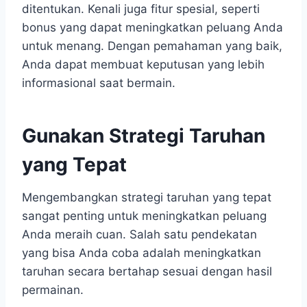
ditentukan. Kenali juga fitur spesial, seperti
bonus yang dapat meningkatkan peluang Anda
untuk menang. Dengan pemahaman yang baik,
Anda dapat membuat keputusan yang lebih
informasional saat bermain.
Gunakan Strategi Taruhan
yang Tepat
Mengembangkan strategi taruhan yang tepat
sangat penting untuk meningkatkan peluang
Anda meraih cuan. Salah satu pendekatan
yang bisa Anda coba adalah meningkatkan
taruhan secara bertahap sesuai dengan hasil
permainan.