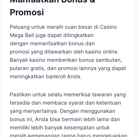
Promosi
Peluang untuk meraih cuan besar di Casino
Mega Ball juga dapat ditingkatkan
dengan memanfaatkan bonus dan
promosi yang ditawarkan oleh kasino online.
Banyak kasino memberikan bonus sambutan,
putaran gratis, dan promosi lainnya yang dapat
meningkatkan bankroll Anda.
Pastikan untuk selalu memeriksa tawaran yang
tersedia dan membaca syarat dan ketentuan
yang menyertainya. Dengan menggunakan
bonus ini, Anda bisa bermain lebih lama dan
memiliki lebih banyak kesempatan untuk
meraih kemenangan tanpa harus mengeluarkan