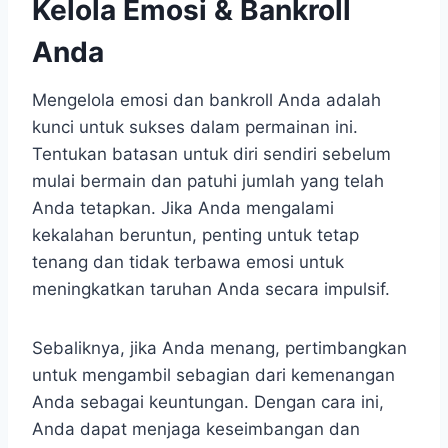
Kelola Emosi & Bankroll
Anda
Mengelola emosi dan bankroll Anda adalah
kunci untuk sukses dalam permainan ini.
Tentukan batasan untuk diri sendiri sebelum
mulai bermain dan patuhi jumlah yang telah
Anda tetapkan. Jika Anda mengalami
kekalahan beruntun, penting untuk tetap
tenang dan tidak terbawa emosi untuk
meningkatkan taruhan Anda secara impulsif.
Sebaliknya, jika Anda menang, pertimbangkan
untuk mengambil sebagian dari kemenangan
Anda sebagai keuntungan. Dengan cara ini,
Anda dapat menjaga keseimbangan dan