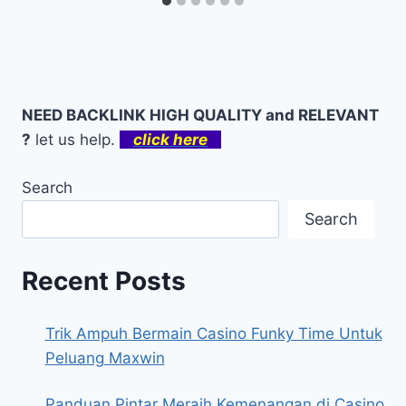
NEED BACKLINK HIGH QUALITY and RELEVANT
?
let us help.
click here
Search
Search
Recent Posts
Trik Ampuh Bermain Casino Funky Time Untuk
Peluang Maxwin
Panduan Pintar Meraih Kemenangan di Casino