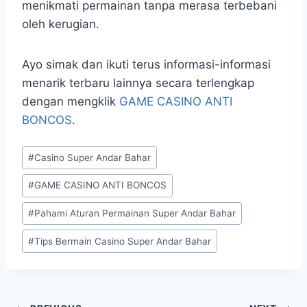
menikmati permainan tanpa merasa terbebani
oleh kerugian.
Ayo simak dan ikuti terus informasi-informasi
menarik terbaru lainnya secara terlengkap
dengan mengklik
GAME CASINO ANTI
BONCOS
.
Post
#
Casino Super Andar Bahar
Tags:
#
GAME CASINO ANTI BONCOS
#
Pahami Aturan Permainan Super Andar Bahar
#
Tips Bermain Casino Super Andar Bahar