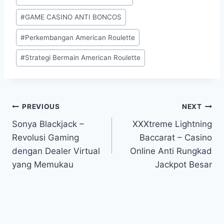
#
GAME CASINO ANTI BONCOS
#
Perkembangan American Roulette
#
Strategi Bermain American Roulette
Post
PREVIOUS
NEXT
Sonya Blackjack –
XXXtreme Lightning
navigation
Revolusi Gaming
Baccarat – Casino
dengan Dealer Virtual
Online Anti Rungkad
yang Memukau
Jackpot Besar