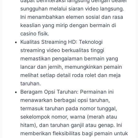
dapat berinteraksi langsung dengan dealer
sungguhan melalui siaran video langsung.
Ini menambahkan elemen sosial dan rasa
keaslian yang mirip dengan bermain di
casino fisik.
Kualitas Streaming HD: Teknologi
streaming video berkualitas tinggi
memastikan pengalaman bermain yang
lancar dan jernih, memungkinkan pemain
melihat setiap detail roda rolet dan meja
taruhan.
Beragam Opsi Taruhan: Permainan ini
menawarkan berbagai opsi taruhan,
termasuk taruhan pada nomor tunggal,
sekelompok nomor, warna (merah atau
hitam), dan taruhan ganjil atau genap. Ini
memberikan fleksibilitas bagi pemain untuk