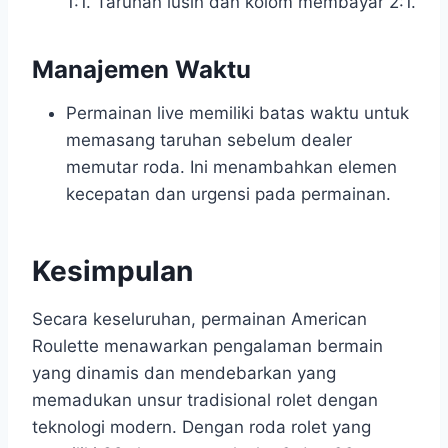
1:1. Taruhan lusin dan kolom membayar 2:1.
Manajemen Waktu
Permainan live memiliki batas waktu untuk
memasang taruhan sebelum dealer
memutar roda. Ini menambahkan elemen
kecepatan dan urgensi pada permainan.
Kesimpulan
Secara keseluruhan, permainan American
Roulette menawarkan pengalaman bermain
yang dinamis dan mendebarkan yang
memadukan unsur tradisional rolet dengan
teknologi modern. Dengan roda rolet yang