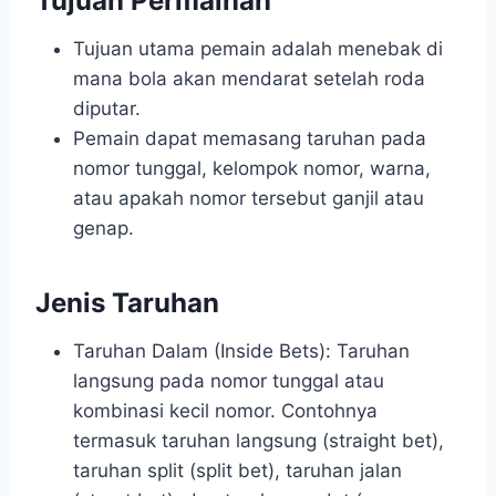
Tujuan Permainan
Tujuan utama pemain adalah menebak di
mana bola akan mendarat setelah roda
diputar.
Pemain dapat memasang taruhan pada
nomor tunggal, kelompok nomor, warna,
atau apakah nomor tersebut ganjil atau
genap.
Jenis Taruhan
Taruhan Dalam (Inside Bets): Taruhan
langsung pada nomor tunggal atau
kombinasi kecil nomor. Contohnya
termasuk taruhan langsung (straight bet),
taruhan split (split bet), taruhan jalan