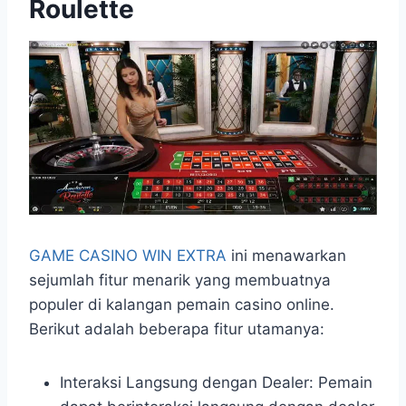
Roulette
GAME CASINO WIN EXTRA
ini menawarkan
sejumlah fitur menarik yang membuatnya
populer di kalangan pemain casino online.
Berikut adalah beberapa fitur utamanya:
Interaksi Langsung dengan Dealer: Pemain