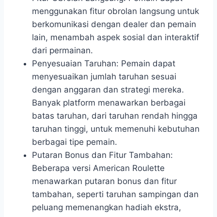
menggunakan fitur obrolan langsung untuk
berkomunikasi dengan dealer dan pemain
lain, menambah aspek sosial dan interaktif
dari permainan.
Penyesuaian Taruhan: Pemain dapat
menyesuaikan jumlah taruhan sesuai
dengan anggaran dan strategi mereka.
Banyak platform menawarkan berbagai
batas taruhan, dari taruhan rendah hingga
taruhan tinggi, untuk memenuhi kebutuhan
berbagai tipe pemain.
Putaran Bonus dan Fitur Tambahan:
Beberapa versi American Roulette
menawarkan putaran bonus dan fitur
tambahan, seperti taruhan sampingan dan
peluang memenangkan hadiah ekstra,