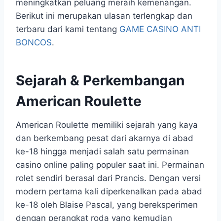
meningkatkan peluang meraih kemenangan.
Berikut ini merupakan ulasan terlengkap dan
terbaru dari kami tentang
GAME CASINO ANTI
BONCOS
.
Sejarah & Perkembangan
American Roulette
American Roulette memiliki sejarah yang kaya
dan berkembang pesat dari akarnya di abad
ke-18 hingga menjadi salah satu permainan
casino online paling populer saat ini. Permainan
rolet sendiri berasal dari Prancis. Dengan versi
modern pertama kali diperkenalkan pada abad
ke-18 oleh Blaise Pascal, yang bereksperimen
dengan perangkat roda yang kemudian