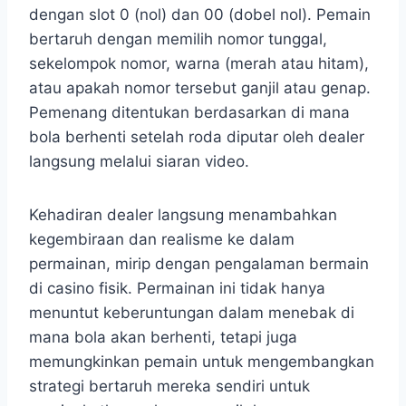
dengan slot 0 (nol) dan 00 (dobel nol). Pemain
bertaruh dengan memilih nomor tunggal,
sekelompok nomor, warna (merah atau hitam),
atau apakah nomor tersebut ganjil atau genap.
Pemenang ditentukan berdasarkan di mana
bola berhenti setelah roda diputar oleh dealer
langsung melalui siaran video.
Kehadiran dealer langsung menambahkan
kegembiraan dan realisme ke dalam
permainan, mirip dengan pengalaman bermain
di casino fisik. Permainan ini tidak hanya
menuntut keberuntungan dalam menebak di
mana bola akan berhenti, tetapi juga
memungkinkan pemain untuk mengembangkan
strategi bertaruh mereka sendiri untuk