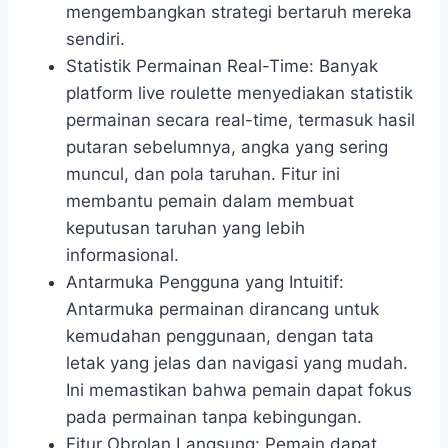
mengembangkan strategi bertaruh mereka
sendiri.
Statistik Permainan Real-Time: Banyak
platform live roulette menyediakan statistik
permainan secara real-time, termasuk hasil
putaran sebelumnya, angka yang sering
muncul, dan pola taruhan. Fitur ini
membantu pemain dalam membuat
keputusan taruhan yang lebih
informasional.
Antarmuka Pengguna yang Intuitif:
Antarmuka permainan dirancang untuk
kemudahan penggunaan, dengan tata
letak yang jelas dan navigasi yang mudah.
Ini memastikan bahwa pemain dapat fokus
pada permainan tanpa kebingungan.
Fitur Obrolan Langsung: Pemain dapat