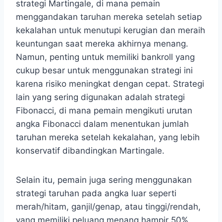
strategi Martingale, di mana pemain
menggandakan taruhan mereka setelah setiap
kekalahan untuk menutupi kerugian dan meraih
keuntungan saat mereka akhirnya menang.
Namun, penting untuk memiliki bankroll yang
cukup besar untuk menggunakan strategi ini
karena risiko meningkat dengan cepat. Strategi
lain yang sering digunakan adalah strategi
Fibonacci, di mana pemain mengikuti urutan
angka Fibonacci dalam menentukan jumlah
taruhan mereka setelah kekalahan, yang lebih
konservatif dibandingkan Martingale.
Selain itu, pemain juga sering menggunakan
strategi taruhan pada angka luar seperti
merah/hitam, ganjil/genap, atau tinggi/rendah,
yang memiliki peluang menang hampir 50%,