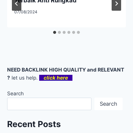
Terbaik Anti Rungkad
07/08/2024
NEED BACKLINK HIGH QUALITY and RELEVANT
?
let us help.
click here
Search
Search
Recent Posts