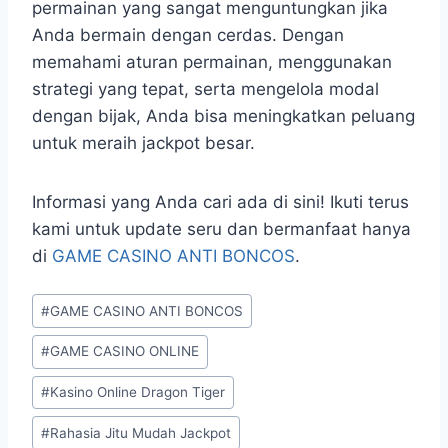
permainan yang sangat menguntungkan jika
Anda bermain dengan cerdas. Dengan
memahami aturan permainan, menggunakan
strategi yang tepat, serta mengelola modal
dengan bijak, Anda bisa meningkatkan peluang
untuk meraih jackpot besar.
Informasi yang Anda cari ada di sini! Ikuti terus
kami untuk update seru dan bermanfaat hanya
di
GAME CASINO ANTI BONCOS
.
Post
#
GAME CASINO ANTI BONCOS
Tags:
#
GAME CASINO ONLINE
#
Kasino Online Dragon Tiger
#
Rahasia Jitu Mudah Jackpot