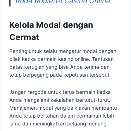
Roda Roulette Casino Online
Kelola Modal dengan
Cermat
Penting untuk selalu mengatur modal dengan
bijak ketika bermain kasino online. Tentukan
batas kerugian yang bisa Anda terima dan
tetap berpegang pada keputusan tersebut.
Jangan tergoda untuk terus bermain ketika
Anda mengalami kekalahan berturut-turut.
Manajemen modal yang baik akan membantu
Anda tetap bertahan dalam permainan lebih
lama dan meningkatkan peluang menang.