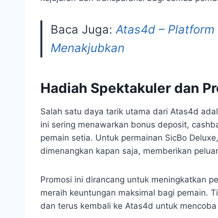
Baca Juga:
Atas4d – Platfor
Menakjubkan
Hadiah Spektakuler dan P
Salah satu daya tarik utama dari Atas4d ada
ini sering menawarkan bonus deposit, cashb
pemain setia. Untuk permainan SicBo Deluxe, 
dimenangkan kapan saja, memberikan peluan
Promosi ini dirancang untuk meningkatkan 
meraih keuntungan maksimal bagi pemain. Ti
dan terus kembali ke Atas4d untuk mencoba