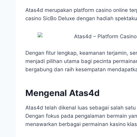
h
a
e
e
k
i
a
c
s
l
y
n
Atas4d merupakan platform casino online t
t
e
s
e
p
e
casino SicBo Deluxe dengan hadiah spektaku
s
b
e
g
e
A
o
n
r
p
o
g
a
p
k
e
m
r
Dengan fitur lengkap, keamanan terjamin, se
menjadi pilihan utama bagi pecinta permaina
bergabung dan raih kesempatan mendapatkan 
Mengenal Atas4d
Atas4d telah dikenal luas sebagai salah satu
Dengan fokus pada pengalaman bermain ya
menawarkan berbagai permainan kasino klas