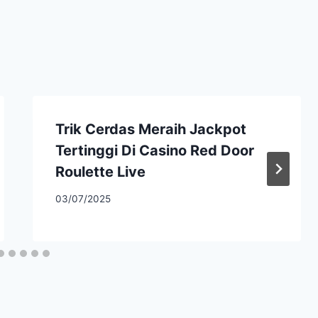
Trik Cerdas Meraih Jackpot
Tertinggi Di Casino Red Door
Roulette Live
03/07/2025