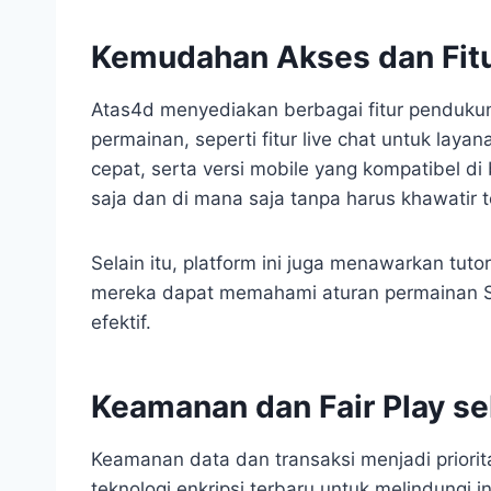
Kemudahan Akses dan Fit
Atas4d menyediakan berbagai fitur penduk
permainan, seperti fitur live chat untuk lay
cepat, serta versi mobile yang kompatibel d
saja dan di mana saja tanpa harus khawatir t
Selain itu, platform ini juga menawarkan tut
mereka dapat memahami aturan permainan S
efektif.
Keamanan dan Fair Play se
Keamanan data dan transaksi menjadi priori
teknologi enkripsi terbaru untuk melindungi 