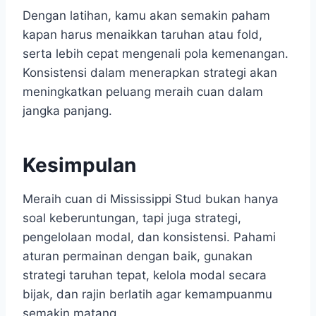
Dengan latihan, kamu akan semakin paham
kapan harus menaikkan taruhan atau fold,
serta lebih cepat mengenali pola kemenangan.
Konsistensi dalam menerapkan strategi akan
meningkatkan peluang meraih cuan dalam
jangka panjang.
Kesimpulan
Meraih cuan di Mississippi Stud bukan hanya
soal keberuntungan, tapi juga strategi,
pengelolaan modal, dan konsistensi. Pahami
aturan permainan dengan baik, gunakan
strategi taruhan tepat, kelola modal secara
bijak, dan rajin berlatih agar kemampuanmu
semakin matang.