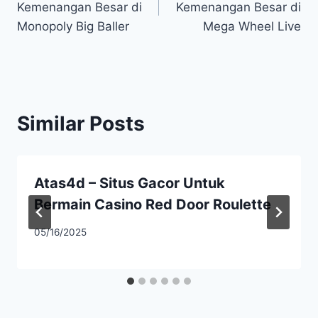
Kemenangan Besar di
Kemenangan Besar di
Monopoly Big Baller
Mega Wheel Live
Similar Posts
Atas4d – Situs Gacor Untuk
Bermain Casino Red Door Roulette
05/16/2025