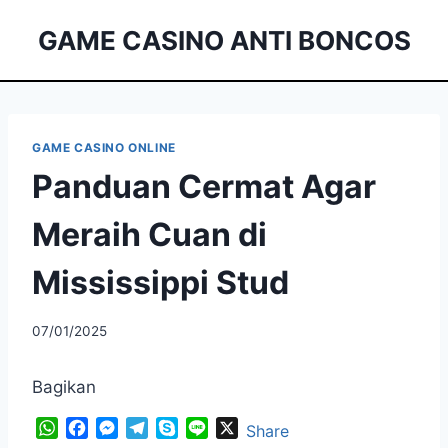
Skip
GAME CASINO ANTI BONCOS
to
content
GAME CASINO ONLINE
Panduan Cermat Agar
Meraih Cuan di
Mississippi Stud
07/01/2025
Bagikan
W
F
M
T
S
L
X
Share