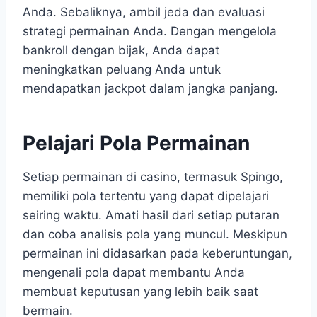
Anda. Sebaliknya, ambil jeda dan evaluasi
strategi permainan Anda. Dengan mengelola
bankroll dengan bijak, Anda dapat
meningkatkan peluang Anda untuk
mendapatkan jackpot dalam jangka panjang.
Pelajari Pola Permainan
Setiap permainan di casino, termasuk Spingo,
memiliki pola tertentu yang dapat dipelajari
seiring waktu. Amati hasil dari setiap putaran
dan coba analisis pola yang muncul. Meskipun
permainan ini didasarkan pada keberuntungan,
mengenali pola dapat membantu Anda
membuat keputusan yang lebih baik saat
bermain.