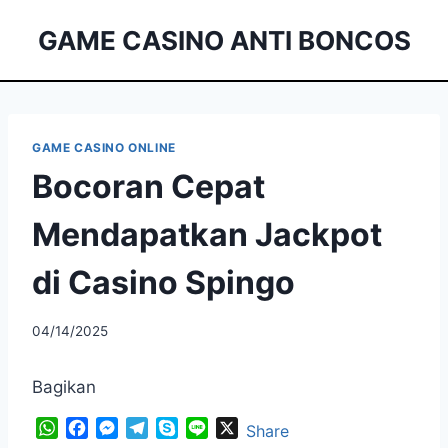
Skip
GAME CASINO ANTI BONCOS
to
content
GAME CASINO ONLINE
Bocoran Cepat
Mendapatkan Jackpot
di Casino Spingo
04/14/2025
Bagikan
W
F
M
T
S
L
X
Share