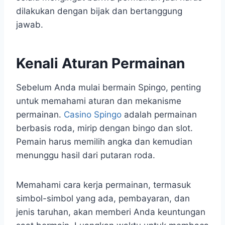
dilakukan dengan bijak dan bertanggung
jawab.
Kenali Aturan Permainan
Sebelum Anda mulai bermain Spingo, penting
untuk memahami aturan dan mekanisme
permainan.
Casino Spingo
adalah permainan
berbasis roda, mirip dengan bingo dan slot.
Pemain harus memilih angka dan kemudian
menunggu hasil dari putaran roda.
Memahami cara kerja permainan, termasuk
simbol-simbol yang ada, pembayaran, dan
jenis taruhan, akan memberi Anda keuntungan