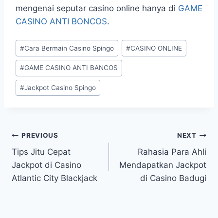
mengenai seputar casino online hanya di
GAME
CASINO ANTI BONCOS
.
Post
#
Cara Bermain Casino Spingo
#
CASINO ONLINE
Tags:
#
GAME CASINO ANTI BANCOS
#
Jackpot Casino Spingo
Post
PREVIOUS
NEXT
Tips Jitu Cepat
Rahasia Para Ahli
navigation
Jackpot di Casino
Mendapatkan Jackpot
Atlantic City Blackjack
di Casino Badugi