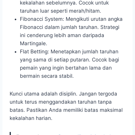
kekalahan sebelumnya. Cocok untuk
taruhan luar seperti merah/hitam.
Fibonacci System: Mengikuti urutan angka
Fibonacci dalam jumlah taruhan. Strategi
ini cenderung lebih aman daripada
Martingale.
Flat Betting: Menetapkan jumlah taruhan
yang sama di setiap putaran. Cocok bagi
pemain yang ingin bertahan lama dan
bermain secara stabil.
Kunci utama adalah disiplin. Jangan tergoda
untuk terus menggandakan taruhan tanpa
batas. Pastikan Anda memiliki batas maksimal
kekalahan harian.