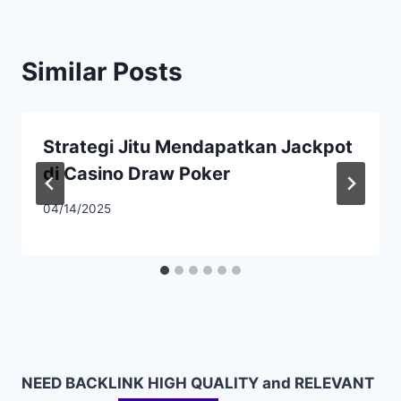
Similar Posts
Strategi Jitu Mendapatkan Jackpot
di Casino Draw Poker
04/14/2025
NEED BACKLINK HIGH QUALITY and RELEVANT