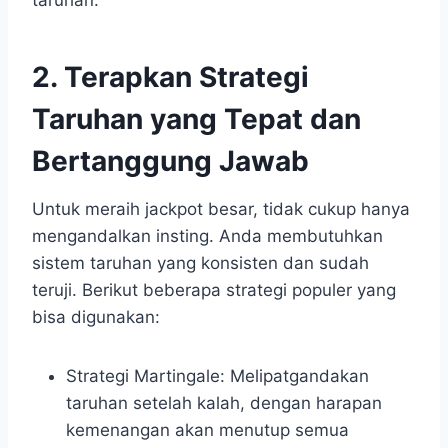
taruhan.
2. Terapkan Strategi
Taruhan yang Tepat dan
Bertanggung Jawab
Untuk meraih jackpot besar, tidak cukup hanya
mengandalkan insting. Anda membutuhkan
sistem taruhan yang konsisten dan sudah
teruji. Berikut beberapa strategi populer yang
bisa digunakan:
Strategi Martingale: Melipatgandakan
taruhan setelah kalah, dengan harapan
kemenangan akan menutup semua