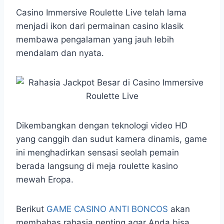
h
a
e
e
k
i
a
c
s
l
y
n
Casino Immersive Roulette Live telah lama
t
e
s
e
p
e
menjadi ikon dari permainan casino klasik
s
b
e
g
e
membawa pengalaman yang jauh lebih
A
o
n
r
mendalam dan nyata.
p
o
g
a
p
k
e
m
r
Dikembangkan dengan teknologi video HD
yang canggih dan sudut kamera dinamis, game
ini menghadirkan sensasi seolah pemain
berada langsung di meja roulette kasino
mewah Eropa.
Berikut
GAME CASINO ANTI BONCOS
akan
membahas rahasia penting agar Anda bisa