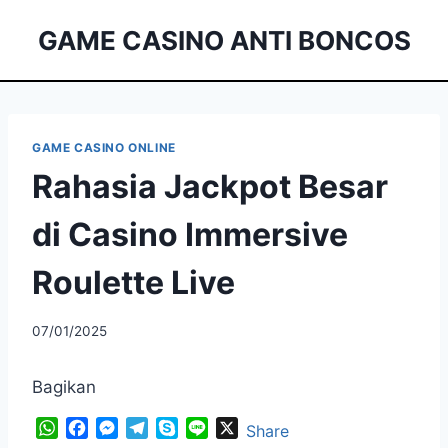
Skip
GAME CASINO ANTI BONCOS
to
content
GAME CASINO ONLINE
Rahasia Jackpot Besar
di Casino Immersive
Roulette Live
07/01/2025
Bagikan
W
F
M
T
S
L
X
Share