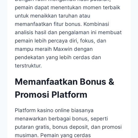
pemain dapat menentukan momen terbaik
untuk menaikkan taruhan atau
memanfaatkan fitur bonus. Kombinasi
analisis hasil dan pengalaman ini membuat
pemain lebih percaya diri, fokus, dan
mampu meraih Maxwin dengan
pendekatan yang lebih cerdas dan
terstruktur.
Memanfaatkan Bonus &
Promosi Platform
Platform kasino online biasanya
menawarkan berbagai bonus, seperti
putaran gratis, bonus deposit, dan promosi
musiman. Pemain yang cerdas