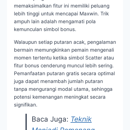
memaksimalkan fitur ini memiliki peluang
lebih tinggi untuk mencapai Maxwin. Trik
ampuh lain adalah mengamati pola
kemunculan simbol bonus.
Walaupun setiap putaran acak, pengalaman
bermain memungkinkan pemain mengenali
momen tertentu ketika simbol Scatter atau
fitur bonus cenderung muncul lebih sering.
Pemanfaatan putaran gratis secara optimal
juga dapat menambah jumlah putaran
tanpa mengurangi modal utama, sehingga
potensi kemenangan meningkat secara
signifikan.
Baca Juga:
Teknik