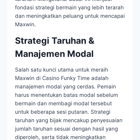
fondasi strategi bermain yang lebih terarah
dan meningkatkan peluang untuk mencapai
Maxwin.
Strategi Taruhan &
Manajemen Modal
Salah satu kunci utama untuk meraih
Maxwin di Casino Funky Time adalah
manajemen modal yang cerdas. Pemain
harus menentukan batas modal sebelum
bermain dan membagi modal tersebut
untuk beberapa sesi putaran. Strategi
taruhan yang bijak mencakup penyesuaian
jumlah taruhan sesuai dengan hasil yang
diperoleh, serta tidak meningkatkan