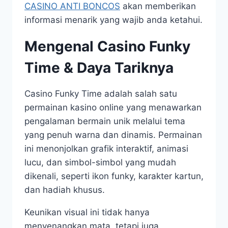
CASINO ANTI BONCOS
akan memberikan
informasi menarik yang wajib anda ketahui.
Mengenal Casino Funky
Time & Daya Tariknya
Casino Funky Time adalah salah satu
permainan kasino online yang menawarkan
pengalaman bermain unik melalui tema
yang penuh warna dan dinamis. Permainan
ini menonjolkan grafik interaktif, animasi
lucu, dan simbol-simbol yang mudah
dikenali, seperti ikon funky, karakter kartun,
dan hadiah khusus.
Keunikan visual ini tidak hanya
menyenangkan mata, tetapi juga