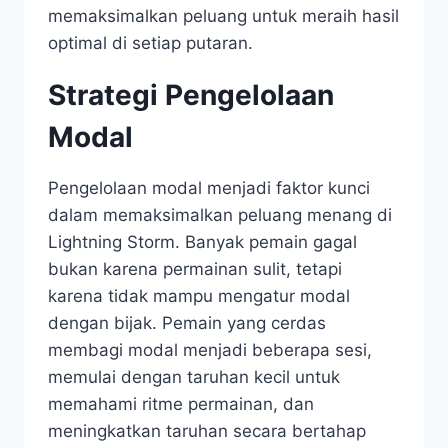
memaksimalkan peluang untuk meraih hasil
optimal di setiap putaran.
Strategi Pengelolaan
Modal
Pengelolaan modal menjadi faktor kunci
dalam memaksimalkan peluang menang di
Lightning Storm. Banyak pemain gagal
bukan karena permainan sulit, tetapi
karena tidak mampu mengatur modal
dengan bijak. Pemain yang cerdas
membagi modal menjadi beberapa sesi,
memulai dengan taruhan kecil untuk
memahami ritme permainan, dan
meningkatkan taruhan secara bertahap