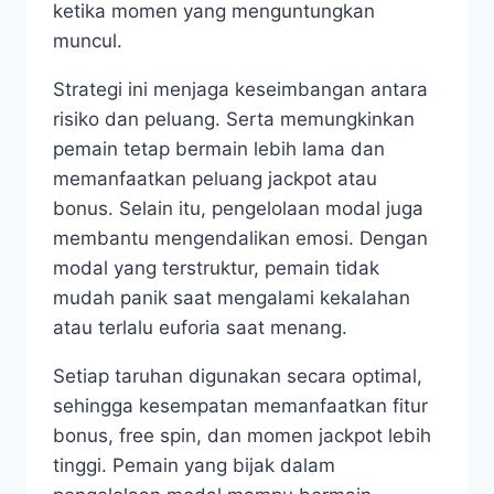
ketika momen yang menguntungkan
muncul.
Strategi ini menjaga keseimbangan antara
risiko dan peluang. Serta memungkinkan
pemain tetap bermain lebih lama dan
memanfaatkan peluang jackpot atau
bonus. Selain itu, pengelolaan modal juga
membantu mengendalikan emosi. Dengan
modal yang terstruktur, pemain tidak
mudah panik saat mengalami kekalahan
atau terlalu euforia saat menang.
Setiap taruhan digunakan secara optimal,
sehingga kesempatan memanfaatkan fitur
bonus, free spin, dan momen jackpot lebih
tinggi. Pemain yang bijak dalam