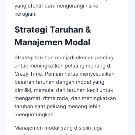
yang efektif dan mengurangi risiko
kerugian.
Strategi Taruhan &
Manajemen Modal
Strategi taruhan menjadi elemen penting
untuk meningkatkan peluang menang di
Crazy Time. Pemain harus menyesuaikan
besaran taruhan dengan modal yang
dimiliki, memulai dari taruhan kecil untuk
mengamati ritme roda, dan meningkatkan
taruhan saat peluang menang lebih
menguntungkan.
Manajemen modal yang disiplin juga