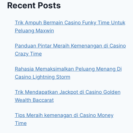
Recent Posts
Trik Ampuh Bermain Casino Funky Time Untuk
Peluang Maxwin
Panduan Pintar Meraih Kemenangan di Casino
Crazy Time
Rahasia Memaksimalkan Peluang Menang Di
Casino Lightning Storm
Trik Mendapatkan Jackpot di Casino Golden
Wealth Baccarat
Tips Meraih kemenagan di Casino Money
Time