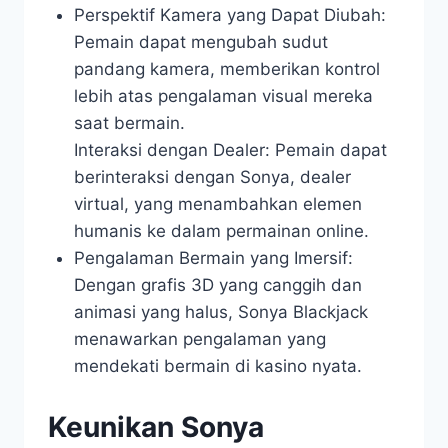
Perspektif Kamera yang Dapat Diubah:
Pemain dapat mengubah sudut
pandang kamera, memberikan kontrol
lebih atas pengalaman visual mereka
saat bermain.
Interaksi dengan Dealer: Pemain dapat
berinteraksi dengan Sonya, dealer
virtual, yang menambahkan elemen
humanis ke dalam permainan online.
Pengalaman Bermain yang Imersif:
Dengan grafis 3D yang canggih dan
animasi yang halus, Sonya Blackjack
menawarkan pengalaman yang
mendekati bermain di kasino nyata.
Keunikan Sonya