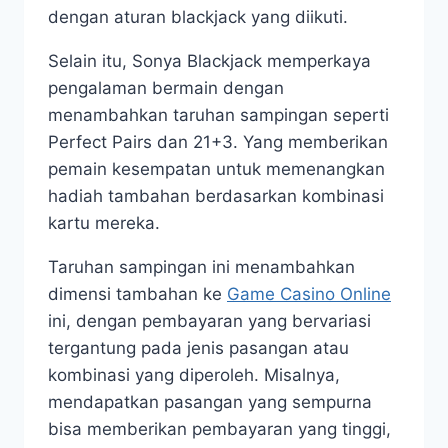
dengan aturan blackjack yang diikuti.
Selain itu, Sonya Blackjack memperkaya
pengalaman bermain dengan
menambahkan taruhan sampingan seperti
Perfect Pairs dan 21+3. Yang memberikan
pemain kesempatan untuk memenangkan
hadiah tambahan berdasarkan kombinasi
kartu mereka.
Taruhan sampingan ini menambahkan
dimensi tambahan ke
Game Casino Online
ini, dengan pembayaran yang bervariasi
tergantung pada jenis pasangan atau
kombinasi yang diperoleh. Misalnya,
mendapatkan pasangan yang sempurna
bisa memberikan pembayaran yang tinggi,