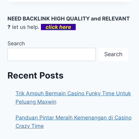
NEED BACKLINK HIGH QUALITY and RELEVANT
?
let us help.
click here
Search
Search
Recent Posts
Trik Ampuh Bermain Casino Funky Time Untuk
Peluang Maxwin
Panduan Pintar Meraih Kemenangan di Casino
Crazy Time