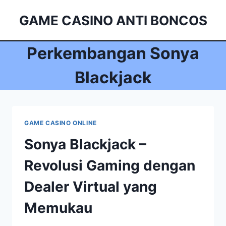
Skip
GAME CASINO ANTI BONCOS
to
content
Perkembangan Sonya
Blackjack
GAME CASINO ONLINE
Sonya Blackjack –
Revolusi Gaming dengan
Dealer Virtual yang
Memukau