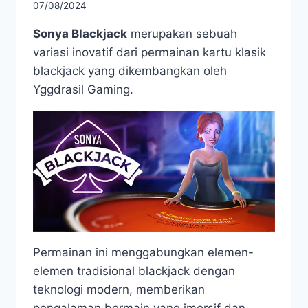
07/08/2024
Sonya Blackjack
merupakan sebuah
variasi inovatif dari permainan kartu klasik
blackjack yang dikembangkan oleh
Yggdrasil Gaming.
Permainan ini menggabungkan elemen-
elemen tradisional blackjack dengan
teknologi modern, memberikan