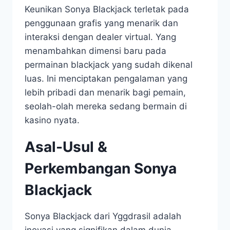
Keunikan Sonya Blackjack terletak pada
penggunaan grafis yang menarik dan
interaksi dengan dealer virtual. Yang
menambahkan dimensi baru pada
permainan blackjack yang sudah dikenal
luas. Ini menciptakan pengalaman yang
lebih pribadi dan menarik bagi pemain,
seolah-olah mereka sedang bermain di
kasino nyata.
Asal-Usul &
Perkembangan Sonya
Blackjack
Sonya Blackjack dari Yggdrasil adalah