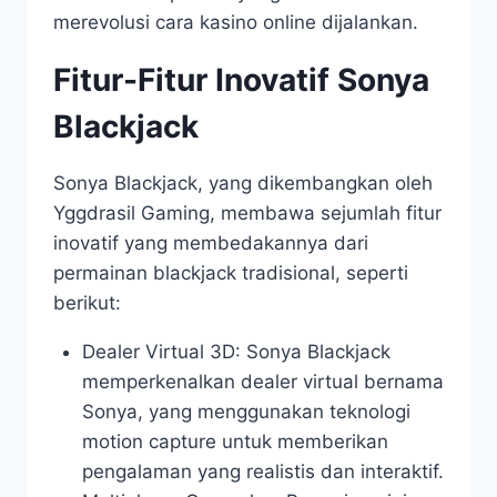
merevolusi cara kasino online dijalankan.
Fitur-Fitur Inovatif Sonya
Blackjack
Sonya Blackjack, yang dikembangkan oleh
Yggdrasil Gaming, membawa sejumlah fitur
inovatif yang membedakannya dari
permainan blackjack tradisional, seperti
berikut:
Dealer Virtual 3D: Sonya Blackjack
memperkenalkan dealer virtual bernama
Sonya, yang menggunakan teknologi
motion capture untuk memberikan
pengalaman yang realistis dan interaktif.