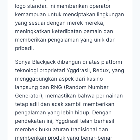
logo standar. Ini memberikan operator
kemampuan untuk menciptakan lingkungan
yang sesuai dengan merek mereka,
meningkatkan keterlibatan pemain dan
memberikan pengalaman yang unik dan
pribadi.
Sonya Blackjack dibangun di atas platform
teknologi proprietari Yggdrasil, Redux, yang
menggabungkan aspek dari kasino
langsung dan RNG (Random Number
Generator), memastikan bahwa permainan
tetap adil dan acak sambil memberikan
pengalaman yang lebih hidup. Dengan
pendekatan ini, Yggdrasil telah berhasil
merobek buku aturan tradisional dan
memberikan produk yang benar-benar