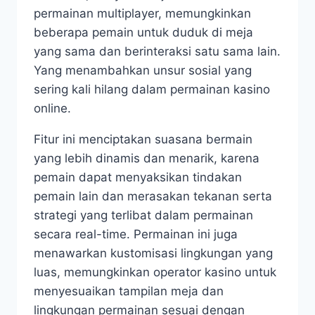
permainan multiplayer, memungkinkan
beberapa pemain untuk duduk di meja
yang sama dan berinteraksi satu sama lain.
Yang menambahkan unsur sosial yang
sering kali hilang dalam permainan kasino
online.
Fitur ini menciptakan suasana bermain
yang lebih dinamis dan menarik, karena
pemain dapat menyaksikan tindakan
pemain lain dan merasakan tekanan serta
strategi yang terlibat dalam permainan
secara real-time. Permainan ini juga
menawarkan kustomisasi lingkungan yang
luas, memungkinkan operator kasino untuk
menyesuaikan tampilan meja dan
lingkungan permainan sesuai dengan