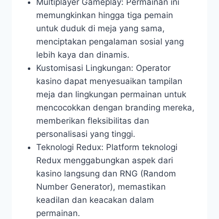
Multiplayer Gameplay: Permainan ini
memungkinkan hingga tiga pemain
untuk duduk di meja yang sama,
menciptakan pengalaman sosial yang
lebih kaya dan dinamis.
Kustomisasi Lingkungan: Operator
kasino dapat menyesuaikan tampilan
meja dan lingkungan permainan untuk
mencocokkan dengan branding mereka,
memberikan fleksibilitas dan
personalisasi yang tinggi.
Teknologi Redux: Platform teknologi
Redux menggabungkan aspek dari
kasino langsung dan RNG (Random
Number Generator), memastikan
keadilan dan keacakan dalam
permainan.