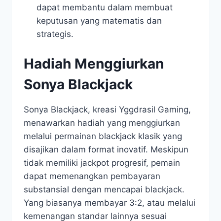
dapat membantu dalam membuat
keputusan yang matematis dan
strategis.
Hadiah Menggiurkan
Sonya Blackjack
Sonya Blackjack, kreasi Yggdrasil Gaming,
menawarkan hadiah yang menggiurkan
melalui permainan blackjack klasik yang
disajikan dalam format inovatif. Meskipun
tidak memiliki jackpot progresif, pemain
dapat memenangkan pembayaran
substansial dengan mencapai blackjack.
Yang biasanya membayar 3:2, atau melalui
kemenangan standar lainnya sesuai