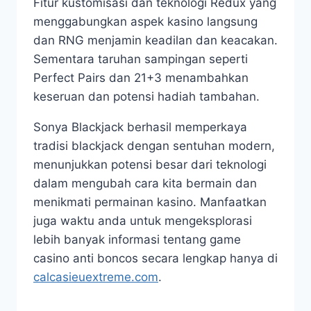
Fitur kustomisasi dan teknologi Redux yang
menggabungkan aspek kasino langsung
dan RNG menjamin keadilan dan keacakan.
Sementara taruhan sampingan seperti
Perfect Pairs dan 21+3 menambahkan
keseruan dan potensi hadiah tambahan.
Sonya Blackjack berhasil memperkaya
tradisi blackjack dengan sentuhan modern,
menunjukkan potensi besar dari teknologi
dalam mengubah cara kita bermain dan
menikmati permainan kasino. Manfaatkan
juga waktu anda untuk mengeksplorasi
lebih banyak informasi tentang game
casino anti boncos secara lengkap hanya di
calcasieuextreme.com
.