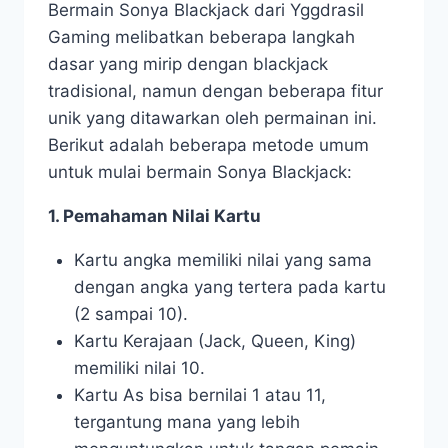
Bermain Sonya Blackjack dari Yggdrasil
Gaming melibatkan beberapa langkah
dasar yang mirip dengan blackjack
tradisional, namun dengan beberapa fitur
unik yang ditawarkan oleh permainan ini.
Berikut adalah beberapa metode umum
untuk mulai bermain Sonya Blackjack:
1. Pemahaman Nilai Kartu
Kartu angka memiliki nilai yang sama
dengan angka yang tertera pada kartu
(2 sampai 10).
Kartu Kerajaan (Jack, Queen, King)
memiliki nilai 10.
Kartu As bisa bernilai 1 atau 11,
tergantung mana yang lebih