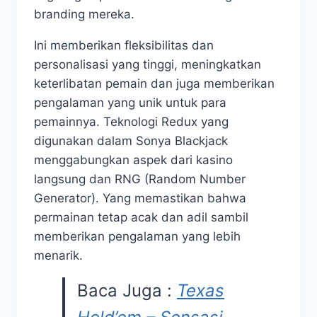
branding mereka.
Ini memberikan fleksibilitas dan
personalisasi yang tinggi, meningkatkan
keterlibatan pemain dan juga memberikan
pengalaman yang unik untuk para
pemainnya. Teknologi Redux yang
digunakan dalam Sonya Blackjack
menggabungkan aspek dari kasino
langsung dan RNG (Random Number
Generator). Yang memastikan bahwa
permainan tetap acak dan adil sambil
memberikan pengalaman yang lebih
menarik.
Baca Juga :
Texas