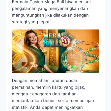
Bermain Casino Mega Ball bisa menjadi
pengalaman yang menyenangkan dan
menguntungkan jika dilakukan dengan
strategi yang tepat.
Dengan memahami aturan dasar
permainan, memilih kartu yang bijak,
mengatur anggaran dan taruhan,
memanfaatkan bonus, serta mempelajari
statistik, Anda dapat meningkatkan