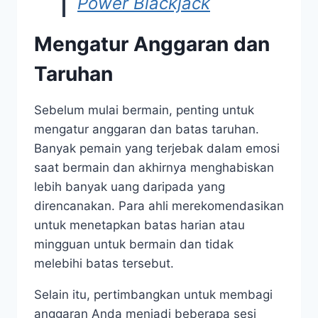
Power Blackjack
Mengatur Anggaran dan
Taruhan
Sebelum mulai bermain, penting untuk
mengatur anggaran dan batas taruhan.
Banyak pemain yang terjebak dalam emosi
saat bermain dan akhirnya menghabiskan
lebih banyak uang daripada yang
direncanakan. Para ahli merekomendasikan
untuk menetapkan batas harian atau
mingguan untuk bermain dan tidak
melebihi batas tersebut.
Selain itu, pertimbangkan untuk membagi
anggaran Anda menjadi beberapa sesi