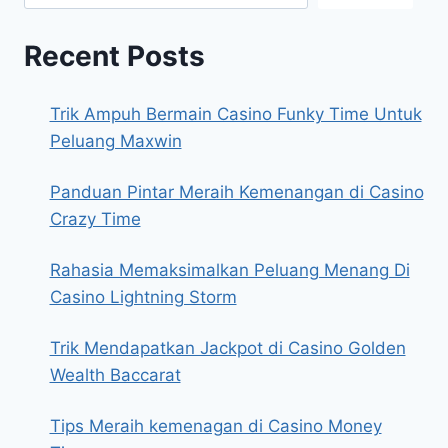
Recent Posts
Trik Ampuh Bermain Casino Funky Time Untuk
Peluang Maxwin
Panduan Pintar Meraih Kemenangan di Casino
Crazy Time
Rahasia Memaksimalkan Peluang Menang Di
Casino Lightning Storm
Trik Mendapatkan Jackpot di Casino Golden
Wealth Baccarat
Tips Meraih kemenagan di Casino Money