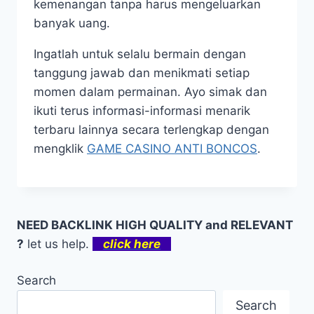
kemenangan tanpa harus mengeluarkan
banyak uang.
Ingatlah untuk selalu bermain dengan
tanggung jawab dan menikmati setiap
momen dalam permainan. Ayo simak dan
ikuti terus informasi-informasi menarik
terbaru lainnya secara terlengkap dengan
mengklik
GAME CASINO ANTI BONCOS
.
NEED BACKLINK HIGH QUALITY and RELEVANT
?
let us help.
click here
Search
Search