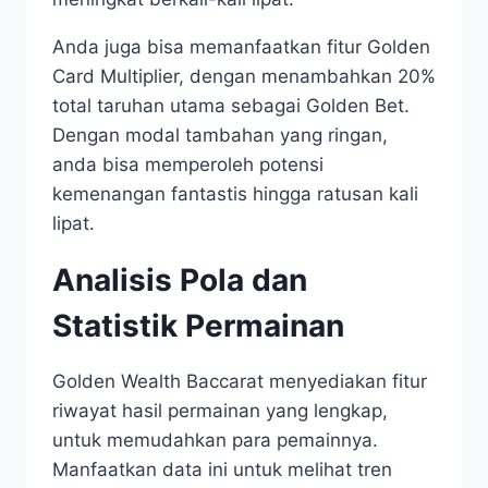
Anda juga bisa memanfaatkan fitur Golden
Card Multiplier, dengan menambahkan 20%
total taruhan utama sebagai Golden Bet.
Dengan modal tambahan yang ringan,
anda bisa memperoleh potensi
kemenangan fantastis hingga ratusan kali
lipat.
Analisis Pola dan
Statistik Permainan
Golden Wealth Baccarat menyediakan fitur
riwayat hasil permainan yang lengkap,
untuk memudahkan para pemainnya.
Manfaatkan data ini untuk melihat tren