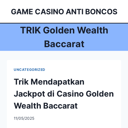
Skip
GAME CASINO ANTI BONCOS
to
content
TRIK Golden Wealth
Baccarat
UNCATEGORIZED
Trik Mendapatkan
Jackpot di Casino Golden
Wealth Baccarat
11/05/2025