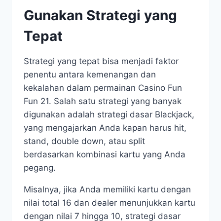
Gunakan Strategi yang
Tepat
Strategi yang tepat bisa menjadi faktor
penentu antara kemenangan dan
kekalahan dalam permainan Casino Fun
Fun 21. Salah satu strategi yang banyak
digunakan adalah strategi dasar Blackjack,
yang mengajarkan Anda kapan harus hit,
stand, double down, atau split
berdasarkan kombinasi kartu yang Anda
pegang.
Misalnya, jika Anda memiliki kartu dengan
nilai total 16 dan dealer menunjukkan kartu
dengan nilai 7 hingga 10, strategi dasar