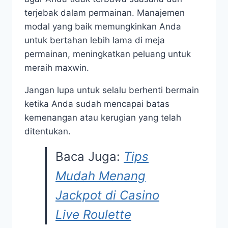
terjebak dalam permainan. Manajemen
modal yang baik memungkinkan Anda
untuk bertahan lebih lama di meja
permainan, meningkatkan peluang untuk
meraih maxwin.
Jangan lupa untuk selalu berhenti bermain
ketika Anda sudah mencapai batas
kemenangan atau kerugian yang telah
ditentukan.
Baca Juga:
Tips
Mudah Menang
Jackpot di Casino
Live Roulette