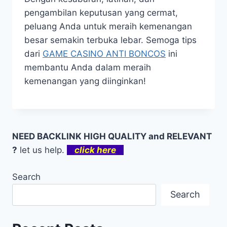
pengambilan keputusan yang cermat,
peluang Anda untuk meraih kemenangan
besar semakin terbuka lebar. Semoga tips
dari
GAME CASINO ANTI BONCOS
ini
membantu Anda dalam meraih
kemenangan yang diinginkan!
NEED BACKLINK HIGH QUALITY and RELEVANT
?
let us help.
click here
Search
Search