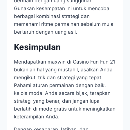
bermain dengan uang sungguhan.
Gunakan kesempatan ini untuk mencoba
berbagai kombinasi strategi dan
memahami ritme permainan sebelum mulai
bertaruh dengan uang asli.
Kesimpulan
Mendapatkan maxwin di Casino Fun Fun 21
bukanlah hal yang mustahil, asalkan Anda
mengikuti trik dan strategi yang tepat.
Pahami aturan permainan dengan baik,
kelola modal Anda secara bijak, terapkan
strategi yang benar, dan jangan lupa
berlatih di mode gratis untuk meningkatkan
keterampilan Anda.
Dengan kesabaran, latihan, dan