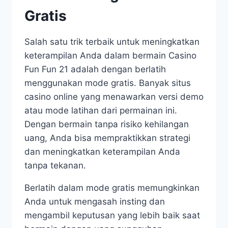
Gratis
Salah satu trik terbaik untuk meningkatkan
keterampilan Anda dalam bermain Casino
Fun Fun 21 adalah dengan berlatih
menggunakan mode gratis. Banyak situs
casino online yang menawarkan versi demo
atau mode latihan dari permainan ini.
Dengan bermain tanpa risiko kehilangan
uang, Anda bisa mempraktikkan strategi
dan meningkatkan keterampilan Anda
tanpa tekanan.
Berlatih dalam mode gratis memungkinkan
Anda untuk mengasah insting dan
mengambil keputusan yang lebih baik saat