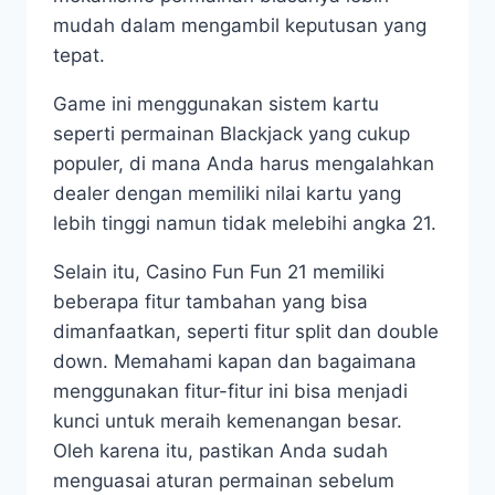
mudah dalam mengambil keputusan yang
tepat.
Game ini menggunakan sistem kartu
seperti permainan Blackjack yang cukup
populer, di mana Anda harus mengalahkan
dealer dengan memiliki nilai kartu yang
lebih tinggi namun tidak melebihi angka 21.
Selain itu, Casino Fun Fun 21 memiliki
beberapa fitur tambahan yang bisa
dimanfaatkan, seperti fitur split dan double
down. Memahami kapan dan bagaimana
menggunakan fitur-fitur ini bisa menjadi
kunci untuk meraih kemenangan besar.
Oleh karena itu, pastikan Anda sudah
menguasai aturan permainan sebelum