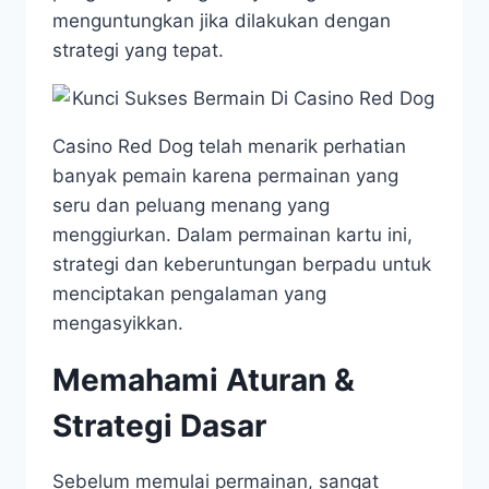
menguntungkan jika dilakukan dengan
strategi yang tepat.
Casino Red Dog telah menarik perhatian
banyak pemain karena permainan yang
seru dan peluang menang yang
menggiurkan. Dalam permainan kartu ini,
strategi dan keberuntungan berpadu untuk
menciptakan pengalaman yang
mengasyikkan.
Memahami Aturan &
Strategi Dasar
Sebelum memulai permainan, sangat