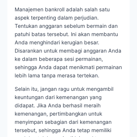
Manajemen bankroll adalah salah satu
aspek terpenting dalam perjudian.
Tentukan anggaran sebelum bermain dan
patuhi batas tersebut. Ini akan membantu
Anda menghindari kerugian besar.
Disarankan untuk membagi anggaran Anda
ke dalam beberapa sesi permainan,
sehingga Anda dapat menikmati permainan
lebih lama tanpa merasa tertekan.
Selain itu, jangan ragu untuk mengambil
keuntungan dari kemenangan yang
didapat. Jika Anda berhasil meraih
kemenangan, pertimbangkan untuk
menyimpan sebagian dari kemenangan
tersebut, sehingga Anda tetap memiliki