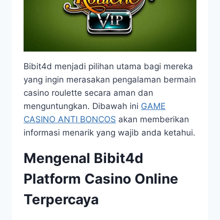
Bibit4d menjadi pilihan utama bagi mereka
yang ingin merasakan pengalaman bermain
casino roulette secara aman dan
menguntungkan. Dibawah ini
GAME
CASINO ANTI BONCOS
akan memberikan
informasi menarik yang wajib anda ketahui.
Mengenal Bibit4d
Platform Casino Online
Terpercaya