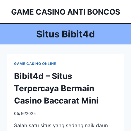
Skip
GAME CASINO ANTI BONCOS
to
content
Situs Bibit4d
GAME CASINO ONLINE
Bibit4d – Situs
Terpercaya Bermain
Casino Baccarat Mini
05/16/2025
Salah satu situs yang sedang naik daun