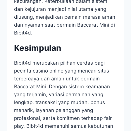
kecurangan. Keterbukaan dalam sistem
dan kejujuran menjadi nilai utama yang
diusung, menjadikan pemain merasa aman
dan nyaman saat bermain Baccarat Mini di
Bibit4d.
Kesimpulan
Bibit4d merupakan pilihan cerdas bagi
pecinta casino online yang mencari situs
terpercaya dan aman untuk bermain
Baccarat Mini. Dengan sistem keamanan
yang terjamin, variasi permainan yang
lengkap, transaksi yang mudah, bonus
menarik, layanan pelanggan yang
profesional, serta komitmen terhadap fair
play, Bibit4d memenuhi semua kebutuhan