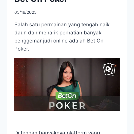
05/16/2025
Salah satu permainan yang tengah naik
daun dan menarik perhatian banyak
penggemar judi online adalah Bet On
Poker.
Di tengah banyaknya platform yang