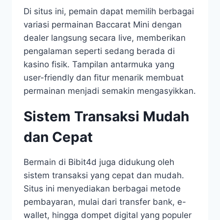
Di situs ini, pemain dapat memilih berbagai
variasi permainan Baccarat Mini dengan
dealer langsung secara live, memberikan
pengalaman seperti sedang berada di
kasino fisik. Tampilan antarmuka yang
user-friendly dan fitur menarik membuat
permainan menjadi semakin mengasyikkan.
Sistem Transaksi Mudah
dan Cepat
Bermain di Bibit4d juga didukung oleh
sistem transaksi yang cepat dan mudah.
Situs ini menyediakan berbagai metode
pembayaran, mulai dari transfer bank, e-
wallet, hingga dompet digital yang populer