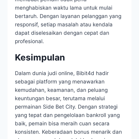
menghabiskan waktu lama untuk mulai
bertaruh. Dengan layanan pelanggan yang
responsif, setiap masalah atau kendala
dapat diselesaikan dengan cepat dan
profesional.
Kesimpulan
Dalam dunia judi online, Bibit4d hadir
sebagai platform yang menawarkan
kemudahan, keamanan, dan peluang
keuntungan besar, terutama melalui
permainan Side Bet City. Dengan strategi
yang tepat dan pengelolaan bankroll yang
baik, pemain bisa meraih cuan secara
konsisten. Keberadaan bonus menarik dan