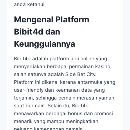
anda ketahui.
Mengenal Platform
Bibit4d dan
Keunggulannya
Bibit4d adalah platform judi online yang
menyediakan berbagai permainan kasino,
salah satunya adalah Side Bet City.
Platform ini dikenal karena antarmuka yang
user-friendly dan keamanan data yang
terjamin, sehingga pemain merasa nyaman
saat bermain. Selain itu, Bibit4d
menawarkan berbagai bonus dan promosi
menarik yang mampu meningkatkan
peluang kemenangan pemain.