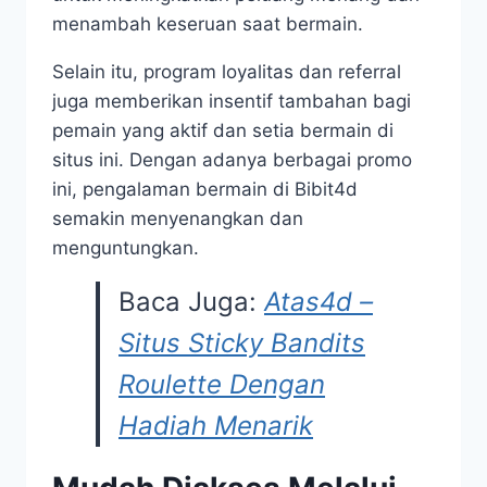
menambah keseruan saat bermain.
Selain itu, program loyalitas dan referral
juga memberikan insentif tambahan bagi
pemain yang aktif dan setia bermain di
situs ini. Dengan adanya berbagai promo
ini, pengalaman bermain di Bibit4d
semakin menyenangkan dan
menguntungkan.
Baca Juga:
Atas4d –
Situs Sticky Bandits
Roulette Dengan
Hadiah Menarik