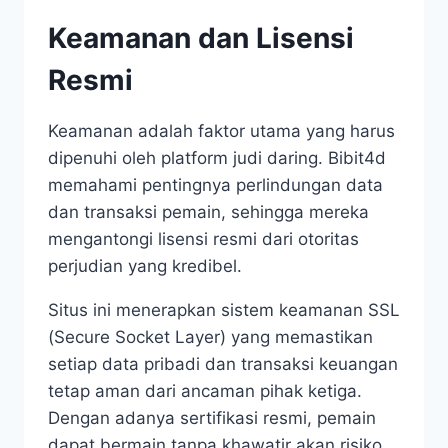
Keamanan dan Lisensi
Resmi
Keamanan adalah faktor utama yang harus
dipenuhi oleh platform judi daring. Bibit4d
memahami pentingnya perlindungan data
dan transaksi pemain, sehingga mereka
mengantongi lisensi resmi dari otoritas
perjudian yang kredibel.
Situs ini menerapkan sistem keamanan SSL
(Secure Socket Layer) yang memastikan
setiap data pribadi dan transaksi keuangan
tetap aman dari ancaman pihak ketiga.
Dengan adanya sertifikasi resmi, pemain
dapat bermain tanpa khawatir akan risiko