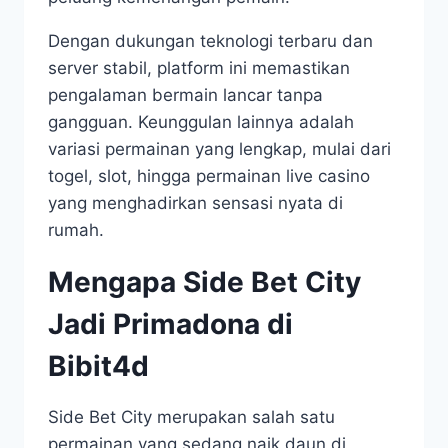
Dengan dukungan teknologi terbaru dan
server stabil, platform ini memastikan
pengalaman bermain lancar tanpa
gangguan. Keunggulan lainnya adalah
variasi permainan yang lengkap, mulai dari
togel, slot, hingga permainan live casino
yang menghadirkan sensasi nyata di
rumah.
Mengapa Side Bet City
Jadi Primadona di
Bibit4d
Side Bet City merupakan salah satu
permainan yang sedang naik daun di