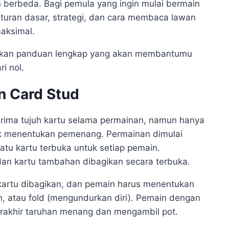
n berbeda. Bagi pemula yang ingin mulai bermain
turan dasar, strategi, dan cara membaca lawan
maksimal.
kan panduan lengkap yang akan membantumu
i nol.
n Card Stud
rima tujuh kartu selama permainan, namun hanya
tuk menentukan pemenang. Permainan dimulai
atu kartu terbuka untuk setiap pemain.
dan kartu tambahan dibagikan secara terbuka.
 kartu dibagikan, dan pemain harus menentukan
, atau fold (mengundurkan diri). Pemain dengan
terakhir taruhan menang dan mengambil pot.