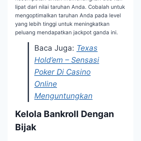
lipat dari nilai taruhan Anda. Cobalah untuk
mengoptimalkan taruhan Anda pada level
yang lebih tinggi untuk meningkatkan
peluang mendapatkan jackpot ganda ini.
Baca Juga:
Texas
Hold’em – Sensasi
Poker Di Casino
Online
Menguntungkan
Kelola Bankroll Dengan
Bijak