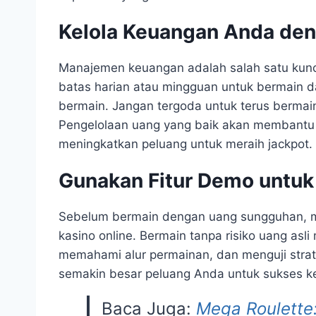
Kelola Keuangan Anda den
Manajemen keuangan adalah salah satu kunci
batas harian atau mingguan untuk bermain d
bermain. Jangan tergoda untuk terus bermai
Pengelolaan uang yang baik akan membantu
meningkatkan peluang untuk meraih jackpot.
Gunakan Fitur Demo untuk 
Sebelum bermain dengan uang sungguhan, man
kasino online. Bermain tanpa risiko uang asl
memahami alur permainan, dan menguji strat
semakin besar peluang Anda untuk sukses ke
Baca Juga:
Mega Roulette: