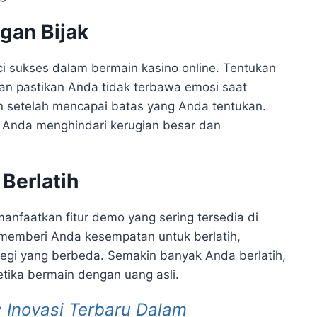
gan Bijak
 sukses dalam bermain kasino online. Tentukan
an pastikan Anda tidak terbawa emosi saat
n setelah mencapai batas yang Anda tentukan.
 Anda menghindari kerugian besar dan
Berlatih
faatkan fitur demo yang sering tersedia di
i memberi Anda kesempatan untuk berlatih,
egi yang berbeda. Semakin banyak Anda berlatih,
tika bermain dengan uang asli.
 Inovasi Terbaru Dalam