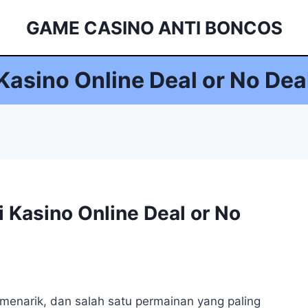
GAME CASINO ANTI BONCOS
Kasino Online Deal or No Dea
 Kasino Online Deal or No
 menarik, dan salah satu permainan yang paling