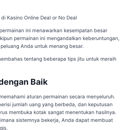
al, permainan ini menawarkan kesempatan besar
skipun permainan ini mengandalkan keberuntungan,
 peluang Anda untuk menang besar.
embahas tentang beberapa tips jitu untuk meraih
dengan Baik
 memahami aturan permainan secara menyeluruh.
 berisi jumlah uang yang berbeda, dan keputusan
erus membuka kotak sangat menentukan hasilnya.
aimana sistemnya bekerja, Anda dapat membuat
gis.