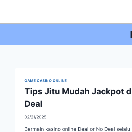
Skip
to
content
GAME CASINO ONLINE
Tips Jitu Mudah Jackpot di
Deal
02/21/2025
Bermain kasino online Deal or No Deal selalu