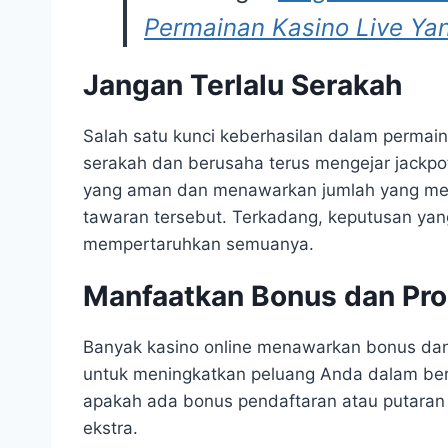
Permainan Kasino Live Y
Jangan Terlalu Serakah
Salah satu kunci keberhasilan dalam permai
serakah dan berusaha terus mengejar jackpo
yang aman dan menawarkan jumlah yang mena
tawaran tersebut. Terkadang, keputusan yan
mempertaruhkan semuanya.
Manfaatkan Bonus dan Pr
Banyak kasino online menawarkan bonus da
untuk meningkatkan peluang Anda dalam berm
apakah ada bonus pendaftaran atau putaran
ekstra.