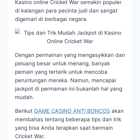
Kasino online Cricket War semakin populer
di kalangan para pecinta judi dan sangat
digemari di berbagai negara.
Dengan permainan yang mengasyikkan dan
peluang besar untuk menang, banyak
pemain yang tertarik untuk mencoba
peruntungan mereka. Namun, mencapai
jackpot di permainan ini bukanlah hal yang
mudah.
Berikut
GAME CASINO ANTI BONCOS
akan
membahas tentang beberapa tips dan trik
yang bisa Anda terapkan saat bermain
Cricket War.