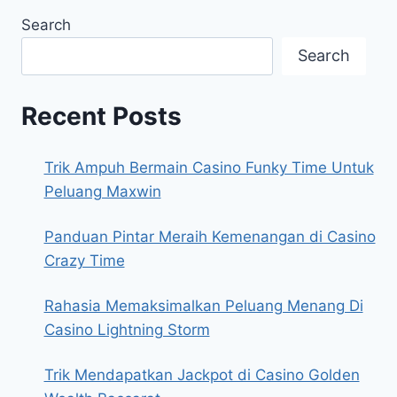
Search
Search
Recent Posts
Trik Ampuh Bermain Casino Funky Time Untuk
Peluang Maxwin
Panduan Pintar Meraih Kemenangan di Casino
Crazy Time
Rahasia Memaksimalkan Peluang Menang Di
Casino Lightning Storm
Trik Mendapatkan Jackpot di Casino Golden