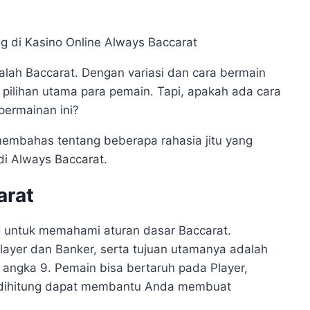
alah Baccarat. Dengan variasi dan cara bermain
 pilihan utama para pemain. Tapi, apakah ada cara
ermainan ini?
embahas tentang beberapa rahasia jitu yang
 Always Baccarat.
arat
g untuk memahami aturan dasar Baccarat.
Player dan Banker, serta tujuan utamanya adalah
ngka 9. Pemain bisa bertaruh pada Player,
u dihitung dapat membantu Anda membuat