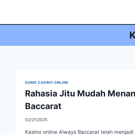
Skip
to
content
K
GAME CASINO ONLINE
Rahasia Jitu Mudah Menan
Baccarat
02/21/2025
Kasino online Always Baccarat telah menjadi p