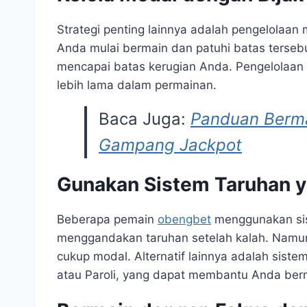
Strategi penting lainnya adalah pengelolaan
Anda mulai bermain dan patuhi batas tersebu
mencapai batas kerugian Anda. Pengelolaa
lebih lama dalam permainan.
Baca Juga:
Panduan Bermai
Gampang Jackpot
Gunakan Sistem Taruhan y
Beberapa pemain
obengbet
menggunakan sis
menggandakan taruhan setelah kalah. Namun, i
cukup modal. Alternatif lainnya adalah sistem
atau Paroli, yang dapat membantu Anda ber