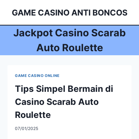
Skip
GAME CASINO ANTI BONCOS
to
content
Jackpot Casino Scarab
Auto Roulette
GAME CASINO ONLINE
Tips Simpel Bermain di
Casino Scarab Auto
Roulette
07/01/2025