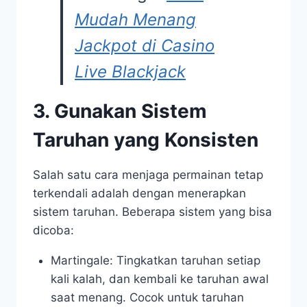
Mudah Menang
Jackpot di Casino
Live Blackjack
3. Gunakan Sistem
Taruhan yang Konsisten
Salah satu cara menjaga permainan tetap
terkendali adalah dengan menerapkan
sistem taruhan. Beberapa sistem yang bisa
dicoba:
Martingale: Tingkatkan taruhan setiap
kali kalah, dan kembali ke taruhan awal
saat menang. Cocok untuk taruhan