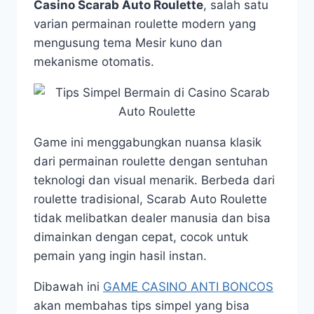
Casino Scarab Auto Roulette
, salah satu
varian permainan roulette modern yang
mengusung tema Mesir kuno dan
mekanisme otomatis.
Game ini menggabungkan nuansa klasik
dari permainan roulette dengan sentuhan
teknologi dan visual menarik. Berbeda dari
roulette tradisional, Scarab Auto Roulette
tidak melibatkan dealer manusia dan bisa
dimainkan dengan cepat, cocok untuk
pemain yang ingin hasil instan.
Dibawah ini
GAME CASINO ANTI BONCOS
akan membahas tips simpel yang bisa