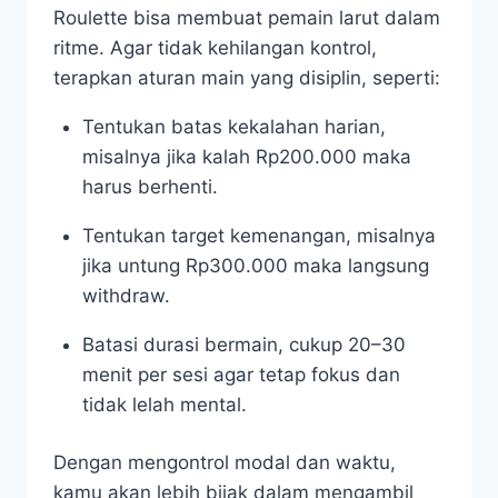
Roulette bisa membuat pemain larut dalam
ritme. Agar tidak kehilangan kontrol,
terapkan aturan main yang disiplin, seperti:
Tentukan batas kekalahan harian,
misalnya jika kalah Rp200.000 maka
harus berhenti.
Tentukan target kemenangan, misalnya
jika untung Rp300.000 maka langsung
withdraw.
Batasi durasi bermain, cukup 20–30
menit per sesi agar tetap fokus dan
tidak lelah mental.
Dengan mengontrol modal dan waktu,
kamu akan lebih bijak dalam mengambil