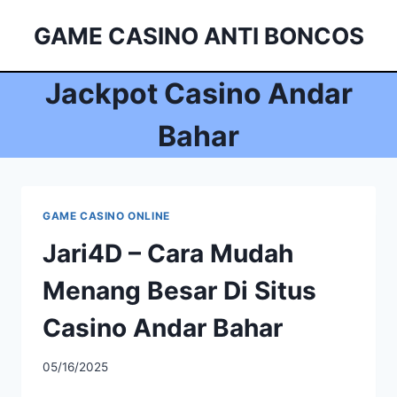
Skip
GAME CASINO ANTI BONCOS
to
content
Jackpot Casino Andar
Bahar
GAME CASINO ONLINE
Jari4D – Cara Mudah
Menang Besar Di Situs
Casino Andar Bahar
05/16/2025