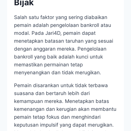
Bijak
Salah satu faktor yang sering diabaikan
pemain adalah pengelolaan bankroll atau
modal. Pada Jari4D, pemain dapat
menetapkan batasan taruhan yang sesuai
dengan anggaran mereka. Pengelolaan
bankroll yang baik adalah kunci untuk
memastikan permainan tetap
menyenangkan dan tidak merugikan.
Pemain disarankan untuk tidak terbawa
suasana dan bertaruh lebih dari
kemampuan mereka. Menetapkan batas
kemenangan dan kerugian akan membantu
pemain tetap fokus dan menghindari
keputusan impulsif yang dapat merugikan.