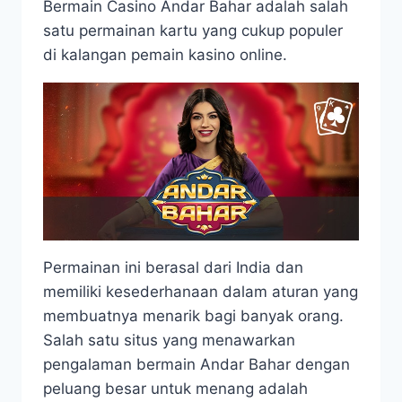
Bermain Casino Andar Bahar adalah salah
satu permainan kartu yang cukup populer
di kalangan pemain kasino online.
Permainan ini berasal dari India dan
memiliki kesederhanaan dalam aturan yang
membuatnya menarik bagi banyak orang.
Salah satu situs yang menawarkan
pengalaman bermain Andar Bahar dengan
peluang besar untuk menang adalah