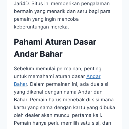
Jari4D. Situs ini memberikan pengalaman
bermain yang menarik dan seru bagi para
pemain yang ingin mencoba
keberuntungan mereka.
Pahami Aturan Dasar
Andar Bahar
Sebelum memulai permainan, penting
untuk memahami aturan dasar
Andar
Bahar
. Dalam permainan ini, ada dua sisi
yang dikenal dengan nama Andar dan
Bahar. Pemain harus menebak di sisi mana
kartu yang sama dengan kartu yang dibuka
oleh dealer akan muncul pertama kali.
Pemain hanya perlu memilih satu sisi, dan