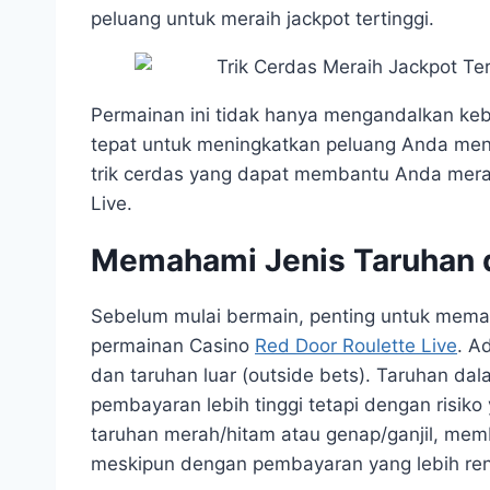
peluang untuk meraih jackpot tertinggi.
Permainan ini tidak hanya mengandalkan keb
tepat untuk meningkatkan peluang Anda mena
trik cerdas yang dapat membantu Anda meraih
Live.
Memahami Jenis Taruhan 
Sebelum mulai bermain, penting untuk memah
permainan Casino
Red Door Roulette Live
. A
dan taruhan luar (outside bets). Taruhan dal
pembayaran lebih tinggi tetapi dengan risiko ya
taruhan merah/hitam atau genap/ganjil, memb
meskipun dengan pembayaran yang lebih re