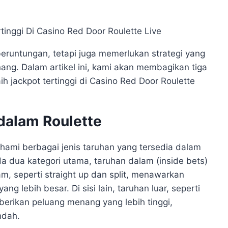
eruntungan, tetapi juga memerlukan strategi yang
ng. Dalam artikel ini, kami akan membagikan tiga
 jackpot tertinggi di Casino Red Door Roulette
dalam Roulette
ami berbagai jenis taruhan yang tersedia dalam
da dua kategori utama, taruhan dalam (inside bets)
am, seperti straight up dan split, menawarkan
ng lebih besar. Di sisi lain, taruhan luar, seperti
erikan peluang menang yang lebih tinggi,
ndah.