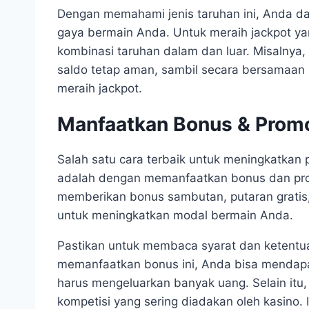
Dengan memahami jenis taruhan ini, Anda d
gaya bermain Anda. Untuk meraih jackpot ya
kombinasi taruhan dalam dan luar. Misalnya
saldo tetap aman, sambil secara bersamaa
meraih jackpot.
Manfaatkan Bonus & Prom
Salah satu cara terbaik untuk meningkatkan 
adalah dengan memanfaatkan bonus dan prom
memberikan bonus sambutan, putaran gratis,
untuk meningkatkan modal bermain Anda.
Pastikan untuk membaca syarat dan ketentua
memanfaatkan bonus ini, Anda bisa mendapa
harus mengeluarkan banyak uang. Selain itu,
kompetisi yang sering diadakan oleh kasino.