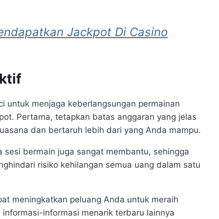
ndapatkan Jackpot Di Casino
ktif
unci untuk menjaga keberlangsungan permainan
ot. Pertama, tetapkan batas anggaran yang jelas
 suasana dan bertaruh lebih dari yang Anda mampu.
 sesi bermain juga sangat membantu, sehingga
ghindari risiko kehilangan semua uang dalam satu
pat meningkatkan peluang Anda untuk meraih
s informasi-informasi menarik terbaru lainnya