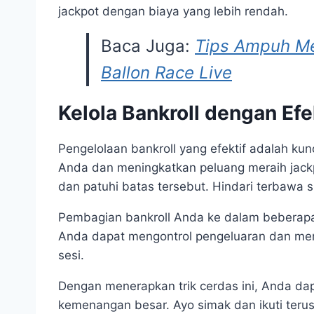
jackpot dengan biaya yang lebih rendah.
Baca Juga:
Tips Ampuh Me
Ballon Race Live
Kelola Bankroll dengan Efe
Pengelolaan bankroll yang efektif adalah k
Anda dan meningkatkan peluang meraih jackp
dan patuhi batas tersebut. Hindari terbawa
Pembagian bankroll Anda ke dalam beberapa
Anda dapat mengontrol pengeluaran dan men
sesi.
Dengan menerapkan trik cerdas ini, Anda da
kemenangan besar.
Ayo simak dan ikuti teru