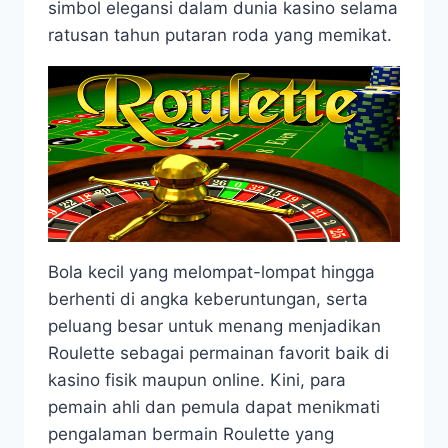
simbol elegansi dalam dunia kasino selama
ratusan tahun putaran roda yang memikat.
Bola kecil yang melompat-lompat hingga
berhenti di angka keberuntungan, serta
peluang besar untuk menang menjadikan
Roulette sebagai permainan favorit baik di
kasino fisik maupun online. Kini, para
pemain ahli dan pemula dapat menikmati
pengalaman bermain Roulette yang