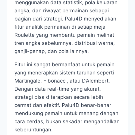
menggunakan data statistik, pola keluaran
angka, dan riwayat permainan sebagai
bagian dari strategi. Palu4D menyediakan
fitur analitik permainan di setiap meja
Roulette yang membantu pemain melihat
tren angka sebelumnya, distribusi warna,
ganjil-genap, dan pola lainnya.
Fitur ini sangat bermanfaat untuk pemain
yang menerapkan sistem taruhan seperti
Martingale, Fibonacci, atau D’Alembert.
Dengan data real-time yang akurat,
strategi bisa diterapkan secara lebih
cermat dan efektif. Palu4D benar-benar
mendukung pemain untuk menang dengan
cara cerdas, bukan sekadar mengandalkan
keberuntungan.