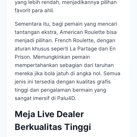
yang lebih rendah, menjadikannya pilihan
favorit para ahli.
Sementara itu, bagi pemain yang mencari
tantangan ekstra, American Roulette bisa
menjadi pilihan. French Roulette, dengan
aturan khusus seperti La Partage dan En
Prison
.
Memungkinkan pemain
mempertahankan sebagian dari taruhan
mereka jika bola jatuh di angka nol. Semua
jenis ini tersedia dengan kualitas grafis
tinggi dan pengalaman bermain yang
sangat imersif di Palu4D.
Meja Live Dealer
Berkualitas Tinggi