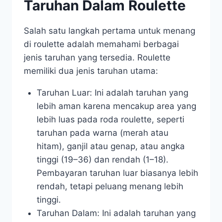
Taruhan Dalam Roulette
Salah satu langkah pertama untuk menang
di roulette adalah memahami berbagai
jenis taruhan yang tersedia. Roulette
memiliki dua jenis taruhan utama:
Taruhan Luar: Ini adalah taruhan yang
lebih aman karena mencakup area yang
lebih luas pada roda roulette, seperti
taruhan pada warna (merah atau
hitam), ganjil atau genap, atau angka
tinggi (19–36) dan rendah (1–18).
Pembayaran taruhan luar biasanya lebih
rendah, tetapi peluang menang lebih
tinggi.
Taruhan Dalam: Ini adalah taruhan yang