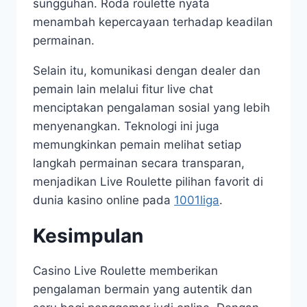
sungguhan. Roda roulette nyata
menambah kepercayaan terhadap keadilan
permainan.
Selain itu, komunikasi dengan dealer dan
pemain lain melalui fitur live chat
menciptakan pengalaman sosial yang lebih
menyenangkan. Teknologi ini juga
memungkinkan pemain melihat setiap
langkah permainan secara transparan,
menjadikan Live Roulette pilihan favorit di
dunia kasino online
pada
1001liga
.
Kesimpulan
Casino Live Roulette memberikan
pengalaman bermain yang autentik dan