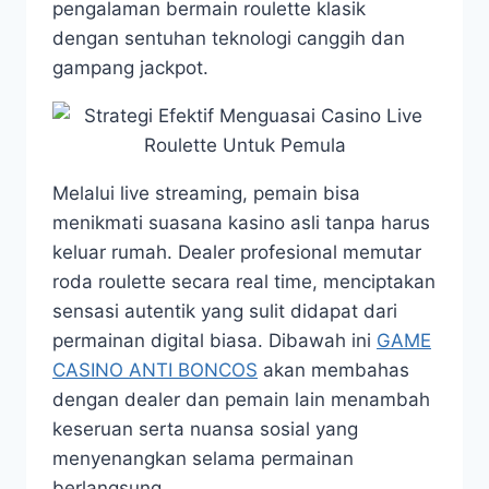
pengalaman bermain roulette klasik
dengan sentuhan teknologi canggih dan
gampang jackpot.
Melalui live streaming, pemain bisa
menikmati suasana kasino asli tanpa harus
keluar rumah. Dealer profesional memutar
roda roulette secara real time, menciptakan
sensasi autentik yang sulit didapat dari
permainan digital biasa. Dibawah ini
GAME
CASINO ANTI BONCOS
akan membahas
dengan dealer dan pemain lain menambah
keseruan serta nuansa sosial yang
menyenangkan selama permainan
berlangsung.