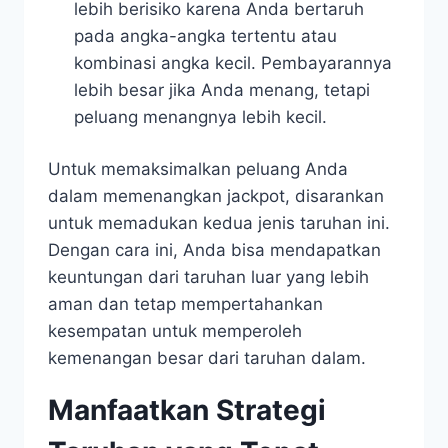
lebih berisiko karena Anda bertaruh
pada angka-angka tertentu atau
kombinasi angka kecil. Pembayarannya
lebih besar jika Anda menang, tetapi
peluang menangnya lebih kecil.
Untuk memaksimalkan peluang Anda
dalam memenangkan jackpot, disarankan
untuk memadukan kedua jenis taruhan ini.
Dengan cara ini, Anda bisa mendapatkan
keuntungan dari taruhan luar yang lebih
aman dan tetap mempertahankan
kesempatan untuk memperoleh
kemenangan besar dari taruhan dalam.
Manfaatkan Strategi