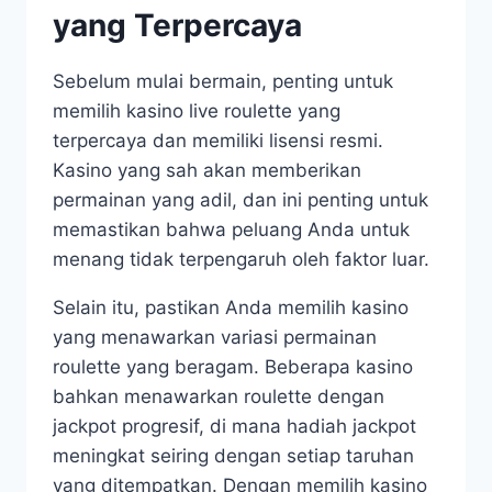
yang Terpercaya
Sebelum mulai bermain, penting untuk
memilih kasino live roulette yang
terpercaya dan memiliki lisensi resmi.
Kasino yang sah akan memberikan
permainan yang adil, dan ini penting untuk
memastikan bahwa peluang Anda untuk
menang tidak terpengaruh oleh faktor luar.
Selain itu, pastikan Anda memilih kasino
yang menawarkan variasi permainan
roulette yang beragam. Beberapa kasino
bahkan menawarkan roulette dengan
jackpot progresif, di mana hadiah jackpot
meningkat seiring dengan setiap taruhan
yang ditempatkan. Dengan memilih kasino