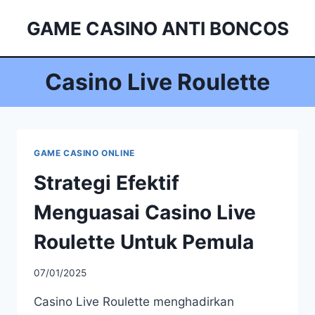
Skip
GAME CASINO ANTI BONCOS
to
content
Casino Live Roulette
GAME CASINO ONLINE
Strategi Efektif
Menguasai Casino Live
Roulette Untuk Pemula
07/01/2025
Casino Live Roulette menghadirkan