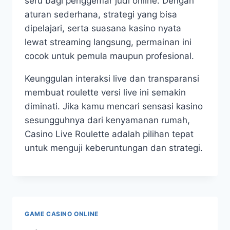
seru bagi penggemar judi online. Dengan
aturan sederhana, strategi yang bisa
dipelajari, serta suasana kasino nyata
lewat streaming langsung, permainan ini
cocok untuk pemula maupun profesional.
Keunggulan interaksi live dan transparansi
membuat roulette versi live ini semakin
diminati. Jika kamu mencari sensasi kasino
sesungguhnya dari kenyamanan rumah,
Casino Live Roulette adalah pilihan tepat
untuk menguji keberuntungan dan strategi.
GAME CASINO ONLINE