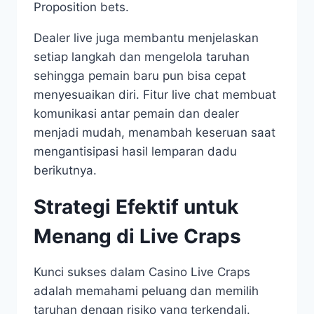
Proposition bets.
Dealer live juga membantu menjelaskan
setiap langkah dan mengelola taruhan
sehingga pemain baru pun bisa cepat
menyesuaikan diri. Fitur live chat membuat
komunikasi antar pemain dan dealer
menjadi mudah, menambah keseruan saat
mengantisipasi hasil lemparan dadu
berikutnya.
Strategi Efektif untuk
Menang di Live Craps
Kunci sukses dalam Casino Live Craps
adalah memahami peluang dan memilih
taruhan dengan risiko yang terkendali.