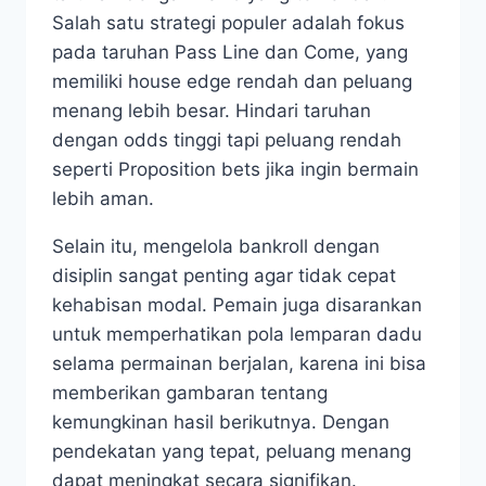
Salah satu strategi populer adalah fokus
pada taruhan Pass Line dan Come, yang
memiliki house edge rendah dan peluang
menang lebih besar. Hindari taruhan
dengan odds tinggi tapi peluang rendah
seperti Proposition bets jika ingin bermain
lebih aman.
Selain itu, mengelola bankroll dengan
disiplin sangat penting agar tidak cepat
kehabisan modal. Pemain juga disarankan
untuk memperhatikan pola lemparan dadu
selama permainan berjalan, karena ini bisa
memberikan gambaran tentang
kemungkinan hasil berikutnya. Dengan
pendekatan yang tepat, peluang menang
dapat meningkat secara signifikan.