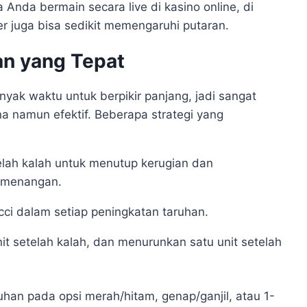
 Anda bermain secara live di kasino online, di
r juga bisa sedikit memengaruhi putaran.
an yang Tepat
nyak waktu untuk berpikir panjang, jadi sangat
na namun efektif. Beberapa strategi yang
elah kalah untuk menutup kerugian dan
kemenangan.
cci dalam setiap peningkatan taruhan.
it setelah kalah, dan menurunkan satu unit setelah
ruhan pada opsi merah/hitam, genap/ganjil, atau 1-