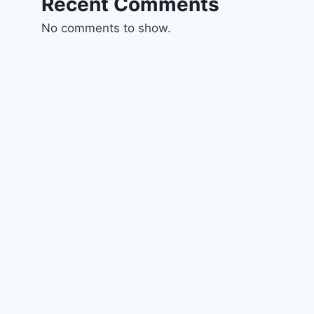
Recent Comments
No comments to show.