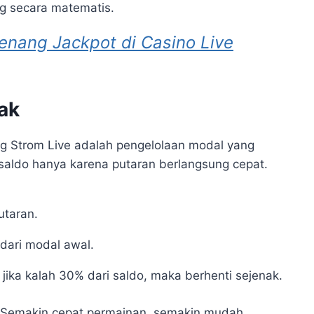
 secara matematis.
nang Jackpot di Casino Live
ak
g Strom Live adalah pengelolaan modal yang
 saldo hanya karena putaran berlangsung cepat.
utaran.
dari modal awal.
jika kalah 30% dari saldo, maka berhenti sejenak.
h. Semakin cepat permainan, semakin mudah