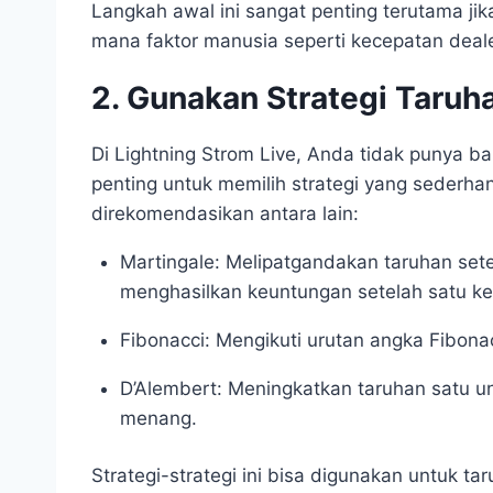
Langkah awal ini sangat penting terutama jika
mana faktor manusia seperti kecepatan deale
2. Gunakan Strategi Taruh
Di Lightning Strom Live, Anda tidak punya ba
penting untuk memilih strategi yang sederha
direkomendasikan antara lain:
Martingale: Melipatgandakan taruhan set
menghasilkan keuntungan setelah satu 
Fibonacci: Mengikuti urutan angka Fibona
D’Alembert: Meningkatkan taruhan satu un
menang.
Strategi-strategi ini bisa digunakan untuk ta