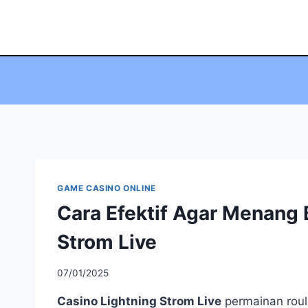
Skip
to
content
GAME CASINO ONLINE
Cara Efektif Agar Menang 
Strom Live
07/01/2025
Casino Lightning Strom Live
permainan roul