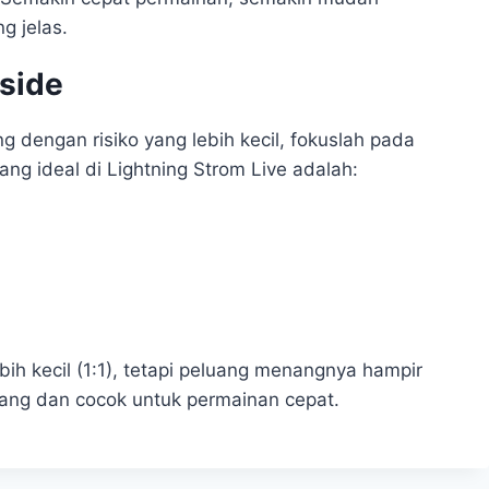
g jelas.
side
dengan risiko yang lebih kecil, fokuslah pada
ang ideal di Lightning Strom Live adalah:
bih kecil (1:1), tetapi peluang menangnya hampir
jang dan cocok untuk permainan cepat.