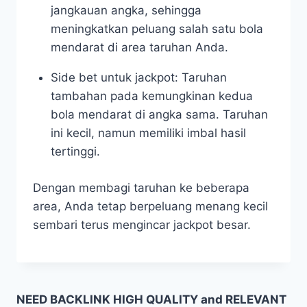
jangkauan angka, sehingga
meningkatkan peluang salah satu bola
mendarat di area taruhan Anda.
Side bet untuk jackpot: Taruhan
tambahan pada kemungkinan kedua
bola mendarat di angka sama. Taruhan
ini kecil, namun memiliki imbal hasil
tertinggi.
Dengan membagi taruhan ke beberapa
area, Anda tetap berpeluang menang kecil
sembari terus mengincar jackpot besar.
NEED BACKLINK HIGH QUALITY and RELEVANT