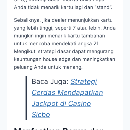
Anda tidak menarik kartu lagi dan “stand”.
Sebaliknya, jika dealer menunjukkan kartu
yang lebih tinggi, seperti 7 atau lebih, Anda
mungkin ingin menarik kartu tambahan
untuk mencoba mendekati angka 21.
Mengikuti strategi dasar dapat mengurangi
keuntungan house edge dan meningkatkan
peluang Anda untuk menang.
Baca Juga:
Strategi
Cerdas Mendapatkan
Jackpot di Casino
Sicbo