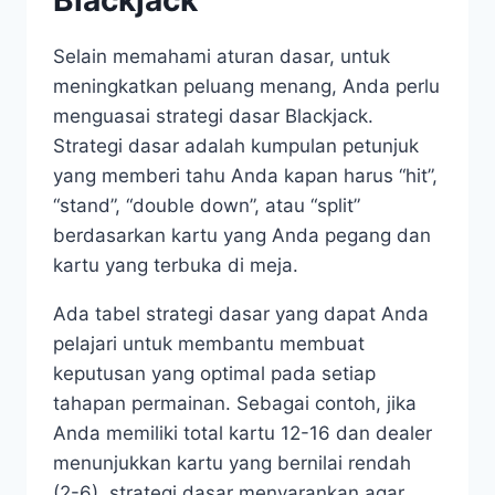
Blackjack
Selain memahami aturan dasar, untuk
meningkatkan peluang menang, Anda perlu
menguasai strategi dasar Blackjack.
Strategi dasar adalah kumpulan petunjuk
yang memberi tahu Anda kapan harus “hit”,
“stand”, “double down”, atau “split”
berdasarkan kartu yang Anda pegang dan
kartu yang terbuka di meja.
Ada tabel strategi dasar yang dapat Anda
pelajari untuk membantu membuat
keputusan yang optimal pada setiap
tahapan permainan. Sebagai contoh, jika
Anda memiliki total kartu 12-16 dan dealer
menunjukkan kartu yang bernilai rendah
(2-6), strategi dasar menyarankan agar