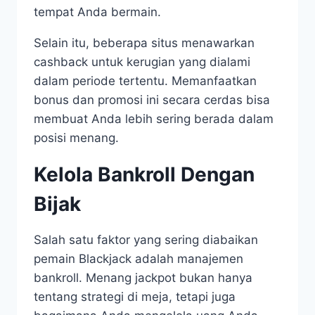
tempat Anda bermain.
Selain itu, beberapa situs menawarkan
cashback untuk kerugian yang dialami
dalam periode tertentu. Memanfaatkan
bonus dan promosi ini secara cerdas bisa
membuat Anda lebih sering berada dalam
posisi menang.
Kelola Bankroll Dengan
Bijak
Salah satu faktor yang sering diabaikan
pemain Blackjack adalah manajemen
bankroll. Menang jackpot bukan hanya
tentang strategi di meja, tetapi juga