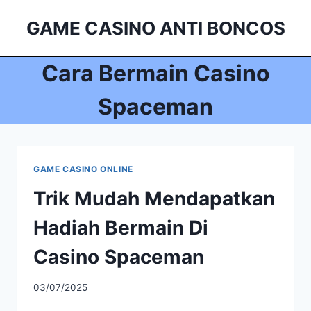
Skip
GAME CASINO ANTI BONCOS
to
content
Cara Bermain Casino
Spaceman
GAME CASINO ONLINE
Trik Mudah Mendapatkan
Hadiah Bermain Di
Casino Spaceman
03/07/2025