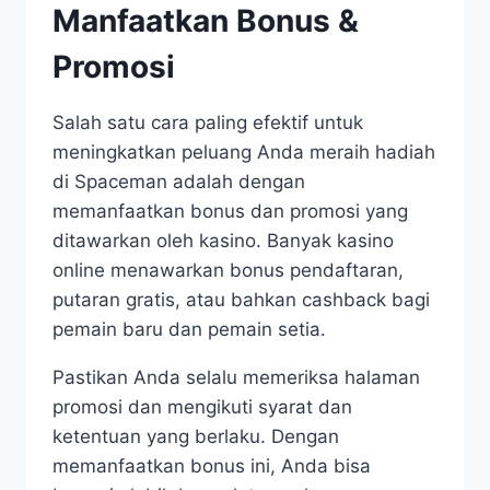
Manfaatkan Bonus &
Promosi
Salah satu cara paling efektif untuk
meningkatkan peluang Anda meraih hadiah
di Spaceman adalah dengan
memanfaatkan bonus dan promosi yang
ditawarkan oleh kasino. Banyak kasino
online menawarkan bonus pendaftaran,
putaran gratis, atau bahkan cashback bagi
pemain baru dan pemain setia.
Pastikan Anda selalu memeriksa halaman
promosi dan mengikuti syarat dan
ketentuan yang berlaku. Dengan
memanfaatkan bonus ini, Anda bisa