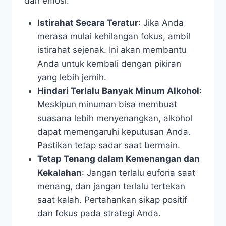
dan emosi:
Istirahat Secara Teratur
: Jika Anda
merasa mulai kehilangan fokus, ambil
istirahat sejenak. Ini akan membantu
Anda untuk kembali dengan pikiran
yang lebih jernih.
Hindari Terlalu Banyak Minum Alkohol
:
Meskipun minuman bisa membuat
suasana lebih menyenangkan, alkohol
dapat memengaruhi keputusan Anda.
Pastikan tetap sadar saat bermain.
Tetap Tenang dalam Kemenangan dan
Kekalahan
: Jangan terlalu euforia saat
menang, dan jangan terlalu tertekan
saat kalah. Pertahankan sikap positif
dan fokus pada strategi Anda.