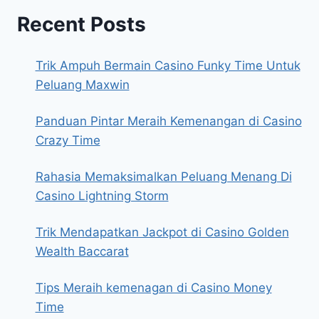
Recent Posts
Trik Ampuh Bermain Casino Funky Time Untuk
Peluang Maxwin
Panduan Pintar Meraih Kemenangan di Casino
Crazy Time
Rahasia Memaksimalkan Peluang Menang Di
Casino Lightning Storm
Trik Mendapatkan Jackpot di Casino Golden
Wealth Baccarat
Tips Meraih kemenagan di Casino Money
Time