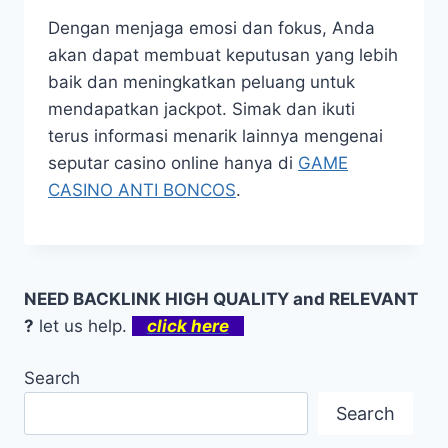
Dengan menjaga emosi dan fokus, Anda
akan dapat membuat keputusan yang lebih
baik dan meningkatkan peluang untuk
mendapatkan jackpot. Simak dan ikuti
terus informasi menarik lainnya mengenai
seputar casino online hanya di
GAME
CASINO ANTI BONCOS
.
NEED BACKLINK HIGH QUALITY and RELEVANT
?
let us help.
click here
Search
Search