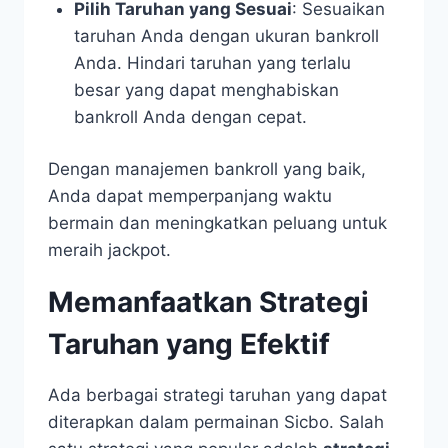
Pilih Taruhan yang Sesuai
: Sesuaikan
taruhan Anda dengan ukuran bankroll
Anda. Hindari taruhan yang terlalu
besar yang dapat menghabiskan
bankroll Anda dengan cepat.
Dengan manajemen bankroll yang baik,
Anda dapat memperpanjang waktu
bermain dan meningkatkan peluang untuk
meraih jackpot.
Memanfaatkan Strategi
Taruhan yang Efektif
Ada berbagai strategi taruhan yang dapat
diterapkan dalam permainan Sicbo. Salah