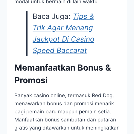
modal untuk bermain di lain waktu.
Baca Juga:
Tips &
Trik Agar Menang
Jackpot Di Casino
Speed Baccarat
Memanfaatkan Bonus &
Promosi
Banyak casino online, termasuk Red Dog,
menawarkan bonus dan promosi menarik
bagi pemain baru maupun pemain setia.
Manfaatkan bonus sambutan dan putaran
gratis yang ditawarkan untuk meningkatkan