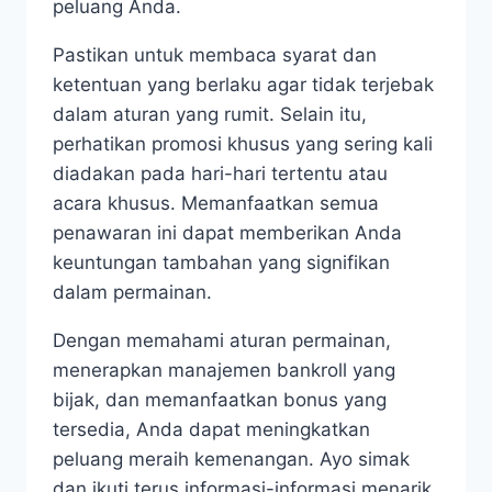
peluang Anda.
Pastikan untuk membaca syarat dan
ketentuan yang berlaku agar tidak terjebak
dalam aturan yang rumit. Selain itu,
perhatikan promosi khusus yang sering kali
diadakan pada hari-hari tertentu atau
acara khusus. Memanfaatkan semua
penawaran ini dapat memberikan Anda
keuntungan tambahan yang signifikan
dalam permainan.
Dengan memahami aturan permainan,
menerapkan manajemen bankroll yang
bijak, dan memanfaatkan bonus yang
tersedia, Anda dapat meningkatkan
peluang meraih kemenangan.
Ayo simak
dan ikuti terus informasi-informasi menarik