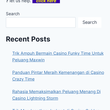
?
let us help.
click here
Search
Search
Recent Posts
Trik Ampuh Bermain Casino Funky Time Untuk
Peluang Maxwin
Panduan Pintar Meraih Kemenangan di Casino
Crazy Time
Rahasia Memaksimalkan Peluang Menang Di
Casino Lightning Storm