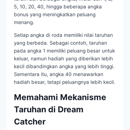
5, 10, 20, 40, hingga beberapa angka
bonus yang meningkatkan peluang
menang.
Setiap angka di roda memiliki nilai taruhan
yang berbeda. Sebagai contoh, taruhan
pada angka 1 memiliki peluang besar untuk
keluar, namun hadiah yang diberikan lebih
kecil dibandingkan angka yang lebih tinggi.
Sementara itu, angka 40 menawarkan
hadiah besar, tetapi peluangnya lebih kecil.
Memahami Mekanisme
Taruhan di Dream
Catcher