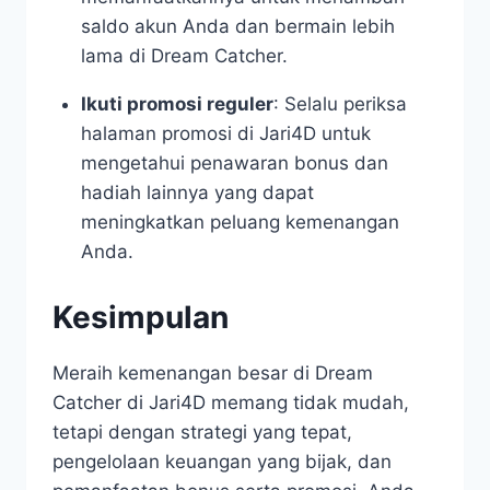
saldo akun Anda dan bermain lebih
lama di Dream Catcher.
Ikuti promosi reguler
: Selalu periksa
halaman promosi di Jari4D untuk
mengetahui penawaran bonus dan
hadiah lainnya yang dapat
meningkatkan peluang kemenangan
Anda.
Kesimpulan
Meraih kemenangan besar di Dream
Catcher di Jari4D memang tidak mudah,
tetapi dengan strategi yang tepat,
pengelolaan keuangan yang bijak, dan