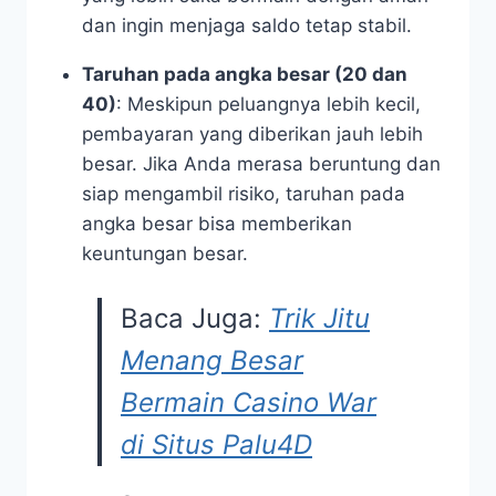
dan ingin menjaga saldo tetap stabil.
Taruhan pada angka besar (20 dan
40)
: Meskipun peluangnya lebih kecil,
pembayaran yang diberikan jauh lebih
besar. Jika Anda merasa beruntung dan
siap mengambil risiko, taruhan pada
angka besar bisa memberikan
keuntungan besar.
Baca Juga:
Trik Jitu
Menang Besar
Bermain Casino War
di Situs Palu4D