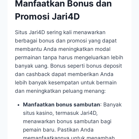
Manfaatkan Bonus dan
Promosi Jari4D
Situs Jari4D sering kali menawarkan
berbagai bonus dan promosi yang dapat
membantu Anda meningkatkan modal
permainan tanpa harus mengeluarkan lebih
banyak uang. Bonus seperti bonus deposit
dan cashback dapat memberikan Anda
lebih banyak kesempatan untuk bermain
dan meningkatkan peluang menang:
Manfaatkan bonus sambutan
: Banyak
situs kasino, termasuk Jari4D,
menawarkan bonus sambutan bagi
pemain baru. Pastikan Anda
memanfaatkannya untuk menambah