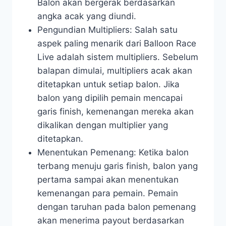
Balon akan bergerak berdasarkan
angka acak yang diundi.
Pengundian Multipliers: Salah satu
aspek paling menarik dari Balloon Race
Live adalah sistem multipliers. Sebelum
balapan dimulai, multipliers acak akan
ditetapkan untuk setiap balon. Jika
balon yang dipilih pemain mencapai
garis finish, kemenangan mereka akan
dikalikan dengan multiplier yang
ditetapkan.
Menentukan Pemenang: Ketika balon
terbang menuju garis finish, balon yang
pertama sampai akan menentukan
kemenangan para pemain. Pemain
dengan taruhan pada balon pemenang
akan menerima payout berdasarkan