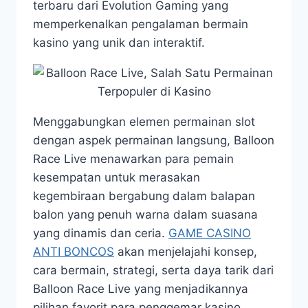
terbaru dari Evolution Gaming yang
memperkenalkan pengalaman bermain
kasino yang unik dan interaktif.
Menggabungkan elemen permainan slot
dengan aspek permainan langsung, Balloon
Race Live menawarkan para pemain
kesempatan untuk merasakan
kegembiraan bergabung dalam balapan
balon yang penuh warna dalam suasana
yang dinamis dan ceria.
GAME CASINO
ANTI BONCOS
akan menjelajahi konsep,
cara bermain, strategi, serta daya tarik dari
Balloon Race Live yang menjadikannya
pilihan favorit para penggemar kasino.