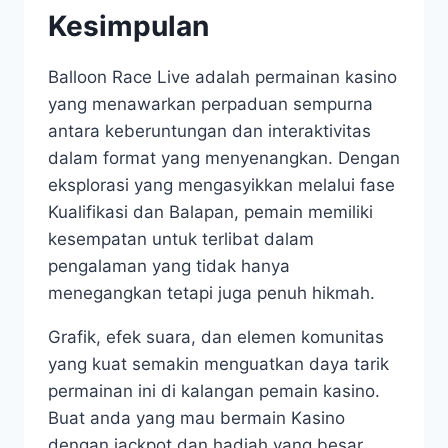
Kesimpulan
​Balloon Race Live adalah permainan kasino
yang menawarkan perpaduan sempurna
antara keberuntungan dan interaktivitas
dalam format yang menyenangkan.​ Dengan
eksplorasi yang mengasyikkan melalui fase
Kualifikasi dan Balapan, pemain memiliki
kesempatan untuk terlibat dalam
pengalaman yang tidak hanya
menegangkan tetapi juga penuh hikmah.
Grafik, efek suara, dan elemen komunitas
yang kuat semakin menguatkan daya tarik
permainan ini di kalangan pemain kasino.
Buat anda yang mau bermain Kasino
dengan jackpot dan hadiah yang besar