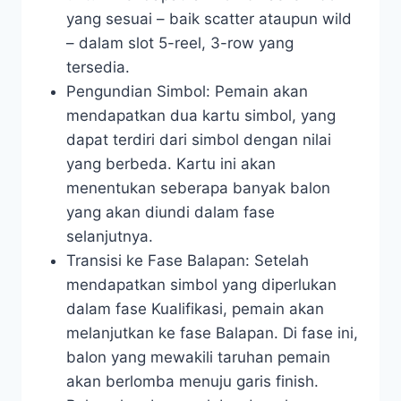
yang sesuai – baik scatter ataupun wild
– dalam slot 5-reel, 3-row yang
tersedia.
Pengundian Simbol: Pemain akan
mendapatkan dua kartu simbol, yang
dapat terdiri dari simbol dengan nilai
yang berbeda. Kartu ini akan
menentukan seberapa banyak balon
yang akan diundi dalam fase
selanjutnya.
Transisi ke Fase Balapan: Setelah
mendapatkan simbol yang diperlukan
dalam fase Kualifikasi, pemain akan
melanjutkan ke fase Balapan. Di fase ini,
balon yang mewakili taruhan pemain
akan berlomba menuju garis finish.