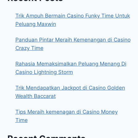
Trik Ampuh Bermain Casino Funky Time Untuk
Peluang Maxwin
Panduan Pintar Meraih Kemenangan di Casino
Crazy Time
Rahasia Memaksimalkan Peluang Menang Di
Casino Lightning Storm
Trik Mendapatkan Jackpot di Casino Golden
Wealth Baccarat
Tips Meraih kemenagan di Casino Money
Time