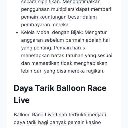
secara signifikan. Mengoptimalkan
penggunaan multipliers dapat memberi
pemain keuntungan besar dalam
pembayaran mereka.
Kelola Modal dengan Bijak: Mengatur
anggaran sebelum bermain adalah hal
yang penting. Pemain harus
menetapkan batas taruhan yang sesuai
dan memastikan tidak menghabiskan
lebih dari yang bisa mereka rugikan.
Daya Tarik Balloon Race
Live
Balloon Race Live telah terbukti menjadi
daya tarik bagi banyak pemain kasino