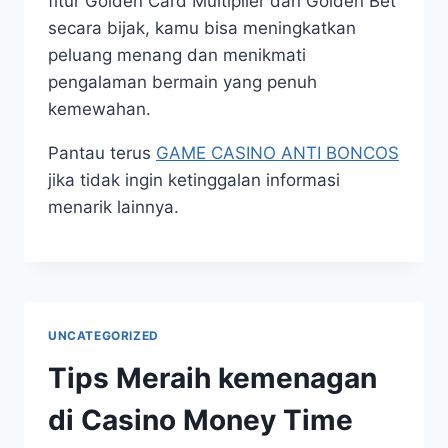
fitur Golden Card Multiplier dan Golden Bet
secara bijak, kamu bisa meningkatkan
peluang menang dan menikmati
pengalaman bermain yang penuh
kemewahan.
Pantau terus
GAME CASINO ANTI BONCOS
jika tidak ingin ketinggalan informasi
menarik lainnya.
UNCATEGORIZED
Tips Meraih kemenagan
di Casino Money Time