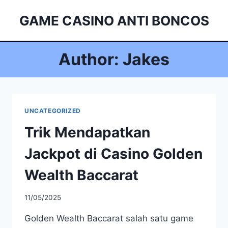
Skip
GAME CASINO ANTI BONCOS
to
content
Author: Jakes
UNCATEGORIZED
Trik Mendapatkan
Jackpot di Casino Golden
Wealth Baccarat
11/05/2025
Golden Wealth Baccarat salah satu game