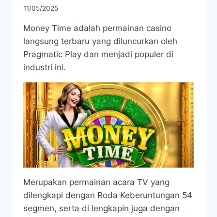
11/05/2025
Money Time adalah permainan casino
langsung terbaru yang diluncurkan oleh
Pragmatic Play dan menjadi populer di
industri ini.
Merupakan permainan acara TV yang
dilengkapi dengan Roda Keberuntungan 54
segmen, serta di lengkapin juga dengan