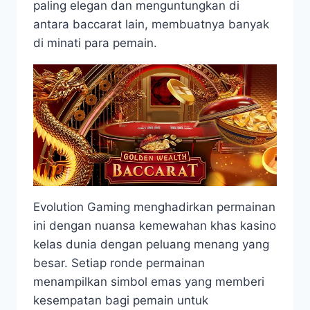
paling elegan dan menguntungkan di
antara baccarat lain, membuatnya banyak
di minati para pemain.
Evolution Gaming menghadirkan permainan
ini dengan nuansa kemewahan khas kasino
kelas dunia dengan peluang menang yang
besar. Setiap ronde permainan
menampilkan simbol emas yang memberi
kesempatan bagi pemain untuk