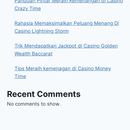
Panduan Pintar Meraih Kemenangan di Casino
Crazy Time
Rahasia Memaksimalkan Peluang Menang Di
Casino Lightning Storm
Trik Mendapatkan Jackpot di Casino Golden
Wealth Baccarat
Tips Meraih kemenagan di Casino Money
Time
Recent Comments
No comments to show.