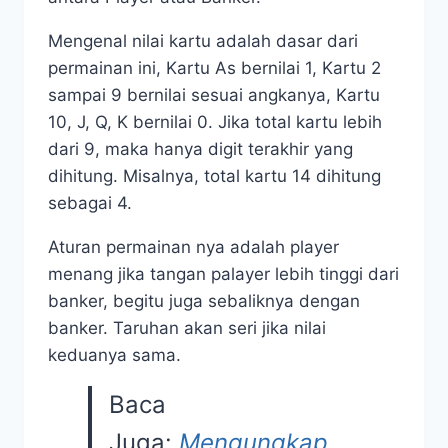
Mengenal nilai kartu adalah dasar dari
permainan ini, Kartu As bernilai 1, Kartu 2
sampai 9 bernilai sesuai angkanya, Kartu
10, J, Q, K bernilai 0. Jika total kartu lebih
dari 9, maka hanya digit terakhir yang
dihitung. Misalnya, total kartu 14 dihitung
sebagai 4.
Aturan permainan nya adalah player
menang jika tangan palayer lebih tinggi dari
banker, begitu juga sebaliknya dengan
banker. Taruhan akan seri jika nilai
keduanya sama.
Baca
Juga:
Mengungkap