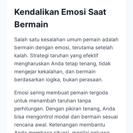
Kendalikan Emosi Saat
Bermain
Salah satu kesalahan umum pemain adalah
bermain dengan emosi, terutama setelah
kalah. Strategi taruhan yang efektif
mengharuskan Anda tetap tenang, tidak
mengejar kekalahan, dan bermain
berdasarkan logika, bukan perasaan.
Emosi sering membuat pemain tergoda
untuk menambah taruhan tanpa
perhitungan. Dengan pikiran tenang, Anda
bisa mengontrol modal dan bermain sesuai
rencana awal. Ketenangan membantu
Anda membaca situasi, menilai peluang,