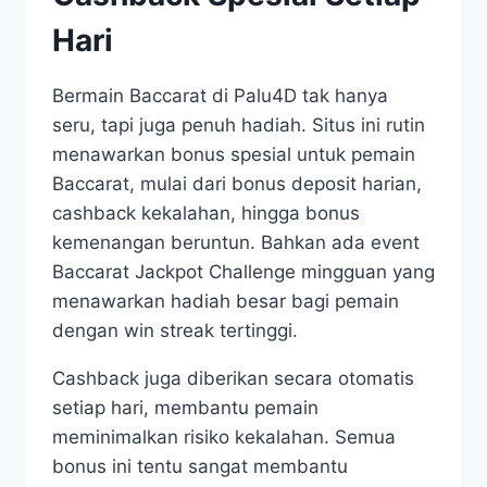
Hari
Bermain Baccarat di Palu4D tak hanya
seru, tapi juga penuh hadiah. Situs ini rutin
menawarkan bonus spesial untuk pemain
Baccarat, mulai dari bonus deposit harian,
cashback kekalahan, hingga bonus
kemenangan beruntun. Bahkan ada event
Baccarat Jackpot Challenge mingguan yang
menawarkan hadiah besar bagi pemain
dengan win streak tertinggi.
Cashback juga diberikan secara otomatis
setiap hari, membantu pemain
meminimalkan risiko kekalahan. Semua
bonus ini tentu sangat membantu