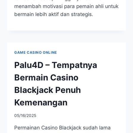
menambah motivasi para pemain ahli untuk
bermain lebih aktif dan strategis.
GAME CASINO ONLINE
Palu4D – Tempatnya
Bermain Casino
Blackjack Penuh
Kemenangan
05/16/2025
Permainan Casino Blackjack sudah lama