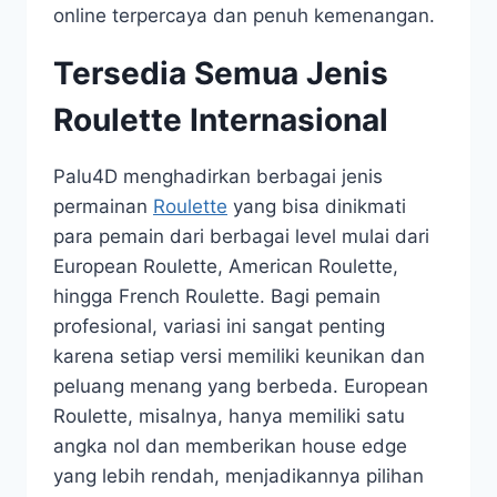
online terpercaya dan penuh kemenangan.
Tersedia Semua Jenis
Roulette Internasional
Palu4D menghadirkan berbagai jenis
permainan
Roulette
yang bisa dinikmati
para pemain dari berbagai level mulai dari
European Roulette, American Roulette,
hingga French Roulette. Bagi pemain
profesional, variasi ini sangat penting
karena setiap versi memiliki keunikan dan
peluang menang yang berbeda. European
Roulette, misalnya, hanya memiliki satu
angka nol dan memberikan house edge
yang lebih rendah, menjadikannya pilihan