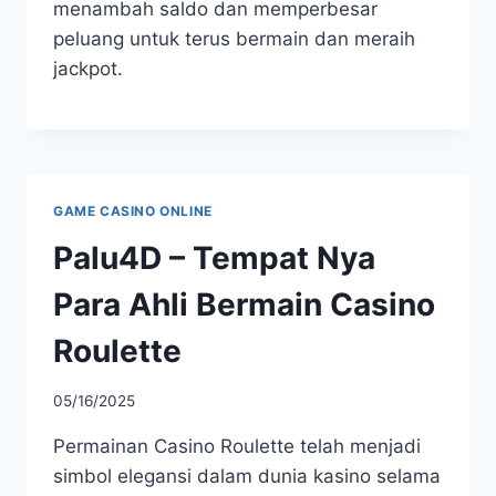
menambah saldo dan memperbesar
peluang untuk terus bermain dan meraih
jackpot.
GAME CASINO ONLINE
Palu4D – Tempat Nya
Para Ahli Bermain Casino
Roulette
05/16/2025
Permainan Casino Roulette telah menjadi
simbol elegansi dalam dunia kasino selama