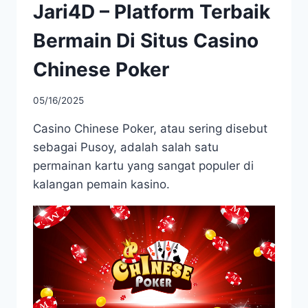
Jari4D – Platform Terbaik
Bermain Di Situs Casino
Chinese Poker
05/16/2025
Casino Chinese Poker, atau sering disebut
sebagai Pusoy, adalah salah satu
permainan kartu yang sangat populer di
kalangan pemain kasino.