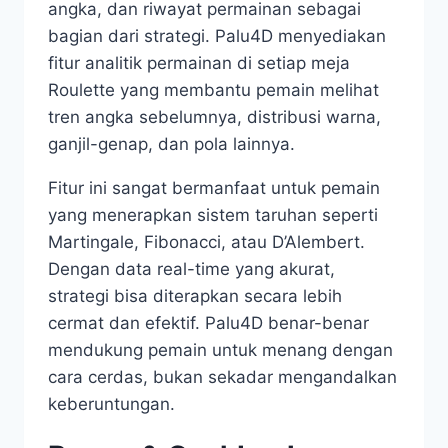
angka, dan riwayat permainan sebagai
bagian dari strategi. Palu4D menyediakan
fitur analitik permainan di setiap meja
Roulette yang membantu pemain melihat
tren angka sebelumnya, distribusi warna,
ganjil-genap, dan pola lainnya.
Fitur ini sangat bermanfaat untuk pemain
yang menerapkan sistem taruhan seperti
Martingale, Fibonacci, atau D’Alembert.
Dengan data real-time yang akurat,
strategi bisa diterapkan secara lebih
cermat dan efektif. Palu4D benar-benar
mendukung pemain untuk menang dengan
cara cerdas, bukan sekadar mengandalkan
keberuntungan.