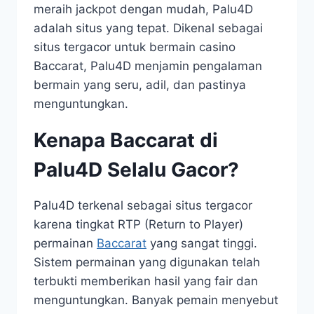
meraih jackpot dengan mudah, Palu4D
adalah situs yang tepat. Dikenal sebagai
situs tergacor untuk bermain casino
Baccarat, Palu4D menjamin pengalaman
bermain yang seru, adil, dan pastinya
menguntungkan.
Kenapa Baccarat di
Palu4D Selalu Gacor?
Palu4D terkenal sebagai situs tergacor
karena tingkat RTP (Return to Player)
permainan
Baccarat
yang sangat tinggi.
Sistem permainan yang digunakan telah
terbukti memberikan hasil yang fair dan
menguntungkan. Banyak pemain menyebut