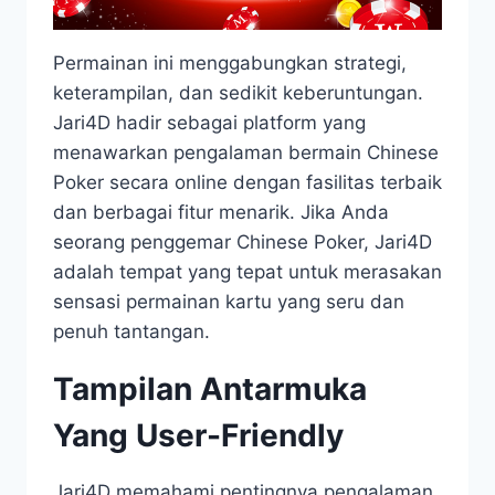
Permainan ini menggabungkan strategi,
keterampilan, dan sedikit keberuntungan.
Jari4D hadir sebagai platform yang
menawarkan pengalaman bermain Chinese
Poker secara online dengan fasilitas terbaik
dan berbagai fitur menarik. Jika Anda
seorang penggemar Chinese Poker, Jari4D
adalah tempat yang tepat untuk merasakan
sensasi permainan kartu yang seru dan
penuh tantangan.
Tampilan Antarmuka
Yang User-Friendly
Jari4D memahami pentingnya pengalaman