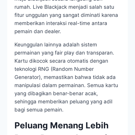
rumah. Live Blackjack menjadi salah satu
fitur unggulan yang sangat diminati karena
memberikan interaksi real-time antara
pemain dan dealer.
Keunggulan lainnya adalah sistem
permainan yang fair play dan transparan.
Kartu dikocok secara otomatis dengan
teknologi RNG (Random Number
Generator), memastikan bahwa tidak ada
manipulasi dalam permainan. Semua kartu
yang dibagikan benar-benar acak,
sehingga memberikan peluang yang adil
bagi semua pemain.
Peluang Menang Lebih