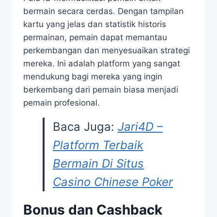
bermain secara cerdas. Dengan tampilan
kartu yang jelas dan statistik historis
permainan, pemain dapat memantau
perkembangan dan menyesuaikan strategi
mereka. Ini adalah platform yang sangat
mendukung bagi mereka yang ingin
berkembang dari pemain biasa menjadi
pemain profesional.
Baca Juga:
Jari4D –
Platform Terbaik
Bermain Di Situs
Casino Chinese Poker
Bonus dan Cashback