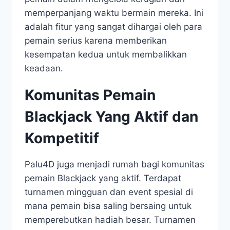
memperpanjang waktu bermain mereka. Ini
adalah fitur yang sangat dihargai oleh para
pemain serius karena memberikan
kesempatan kedua untuk membalikkan
keadaan.
Komunitas Pemain
Blackjack Yang Aktif dan
Kompetitif
Palu4D juga menjadi rumah bagi komunitas
pemain Blackjack yang aktif. Terdapat
turnamen mingguan dan event spesial di
mana pemain bisa saling bersaing untuk
memperebutkan hadiah besar. Turnamen