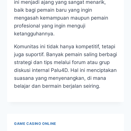
ini menjadi ajang yang sangat menarik,
baik bagi pemain baru yang ingin
mengasah kemampuan maupun pemain
profesional yang ingin menguji
ketangguhannya.
Komunitas ini tidak hanya kompetitif, tetapi
juga suportif. Banyak pemain saling berbagi
strategi dan tips melalui forum atau grup
diskusi internal Palu4D. Hal ini menciptakan
suasana yang menyenangkan, di mana
belajar dan bermain berjalan seiring.
GAME CASINO ONLINE