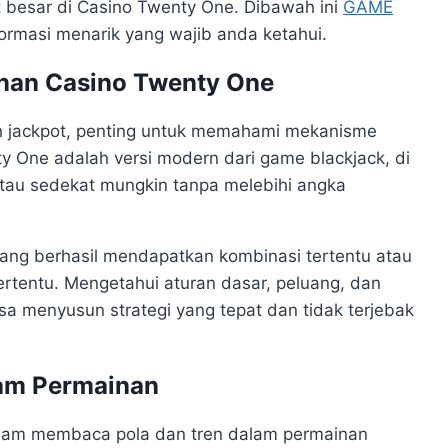
 besar di Casino Twenty One. Dibawah ini
GAME
rmasi menarik yang wajib anda ketahui.
an Casino Twenty One
 jackpot, penting untuk memahami mekanisme
 One adalah versi modern dari game blackjack, di
atau sedekat mungkin tanpa melebihi angka
ang berhasil mendapatkan kombinasi tertentu atau
ertentu. Mengetahui aturan dasar, peluang, dan
sa menyusun strategi yang tepat dan tidak terjebak
lam Permainan
lam membaca pola dan tren dalam permainan