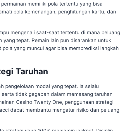
permainan memiliki pola tertentu yang bisa
gamati pola kemenangan, penghitungan kartu, dan
mpu mengenali saat-saat tertentu di mana peluang
 yang tepat. Pemain lain pun disarankan untuk
 pola yang muncul agar bisa memprediksi langkah
tegi Taruhan
h pengelolaan modal yang tepat. Ia selalu
, serta tidak gegabah dalam memasang taruhan
mainan Casino Twenty One, penggunaan strategi
onacci dapat membantu mengatur risiko dan peluang
a strategi yang 100% menjamin jackpot. Disiplin