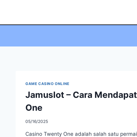
Skip
to
content
GAME CASINO ONLINE
Jamuslot – Cara Mendapat
One
05/16/2025
Casino Twenty One adalah salah satu permaina