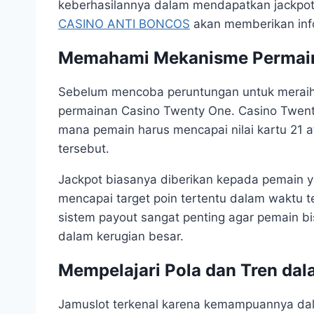
keberhasilannya dalam mendapatkan jackpot
CASINO ANTI BONCOS
akan memberikan info
Memahami Mekanisme Permain
Sebelum mencoba peruntungan untuk meraih
permainan Casino Twenty One. Casino Twenty
mana pemain harus mencapai nilai kartu 21 
tersebut.
Jackpot biasanya diberikan kepada pemain y
mencapai target poin tertentu dalam waktu t
sistem payout sangat penting agar pemain bi
dalam kerugian besar.
Mempelajari Pola dan Tren da
Jamuslot terkenal karena kemampuannya da